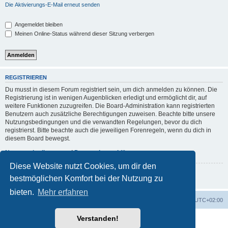
Die Aktivierungs-E-Mail erneut senden
Angemeldet bleiben
Meinen Online-Status während dieser Sitzung verbergen
REGISTRIEREN
Du musst in diesem Forum registriert sein, um dich anmelden zu können. Die
Registrierung ist in wenigen Augenblicken erledigt und ermöglicht dir, auf
weitere Funktionen zuzugreifen. Die Board-Administration kann registrierten
Benutzern auch zusätzliche Berechtigungen zuweisen. Beachte bitte unsere
Nutzungsbedingungen und die verwandten Regelungen, bevor du dich
registrierst. Bitte beachte auch die jeweiligen Forenregeln, wenn du dich in
diesem Board bewegst.
Nutzungsbedingungen
|
Datenschutzerklärung
Diese Website nutzt Cookies, um dir den
Registrieren
bestmöglichen Komfort bei der Nutzung zu
bieten.
Mehr erfahren
Foren-Übersicht
Alle Zeiten sind
UTC+02:00
Verstanden!
Powered by
phpBB
® Forum Software © phpBB Limited
Deutsche Übersetzung durch
phpBB.de