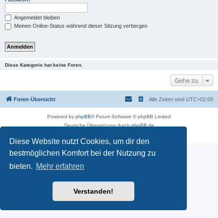
Angemeldet bleiben
Meinen Online-Status während dieser Sitzung verbergen
Diese Kategorie hat keine Foren.
Gehe zu
Foren-Übersicht
Alle Zeiten sind
UTC+02:00
Powered by
phpBB
® Forum Software © phpBB Limited
Deutsche Übersetzung durch
phpBB.de
Datenschutz
|
Nutzungsbedingungen
Diese Website nutzt Cookies, um dir den
bestmöglichen Komfort bei der Nutzung zu
bieten.
Mehr erfahren
Verstanden!