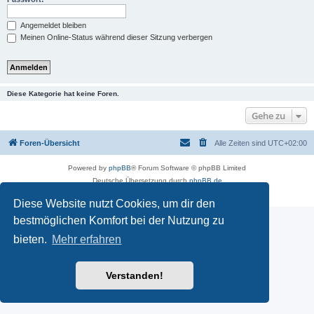
Angemeldet bleiben
Meinen Online-Status während dieser Sitzung verbergen
Diese Kategorie hat keine Foren.
Gehe zu
Foren-Übersicht
Alle Zeiten sind
UTC+02:00
Powered by
phpBB
® Forum Software © phpBB Limited
Deutsche Übersetzung durch
phpBB.de
Datenschutz
|
Nutzungsbedingungen
Diese Website nutzt Cookies, um dir den
bestmöglichen Komfort bei der Nutzung zu
bieten.
Mehr erfahren
Verstanden!