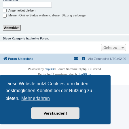
Angemeldet bleiben
Meinen Online-Status während dieser Sitzung verbergen
Diese Kategorie hat keine Foren.
Gehe zu
Foren-Übersicht
Alle Zeiten sind
UTC+02:00
Powered by
phpBB
® Forum Software © phpBB Limited
Deutsche Übersetzung durch
phpBB.de
Datenschutz
|
Nutzungsbedingungen
Diese Website nutzt Cookies, um dir den
bestmöglichen Komfort bei der Nutzung zu
bieten.
Mehr erfahren
Verstanden!