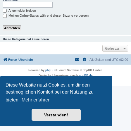
Angemeldet bleiben
Meinen Online-Status während dieser Sitzung verbergen
Diese Kategorie hat keine Foren.
Gehe zu
Foren-Übersicht
Alle Zeiten sind
UTC+02:00
Powered by
phpBB
® Forum Software © phpBB Limited
Deutsche Übersetzung durch
phpBB.de
Datenschutz
|
Nutzungsbedingungen
Diese Website nutzt Cookies, um dir den
bestmöglichen Komfort bei der Nutzung zu
bieten.
Mehr erfahren
Verstanden!