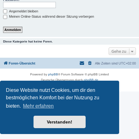
Angemeldet bleiben
Meinen Online-Status während dieser Sitzung verbergen
Diese Kategorie hat keine Foren.
Gehe zu
Foren-Übersicht
Alle Zeiten sind
UTC+02:00
Powered by
phpBB
® Forum Software © phpBB Limited
Deutsche Übersetzung durch
phpBB.de
Datenschutz
|
Nutzungsbedingungen
Diese Website nutzt Cookies, um dir den
bestmöglichen Komfort bei der Nutzung zu
bieten.
Mehr erfahren
Verstanden!