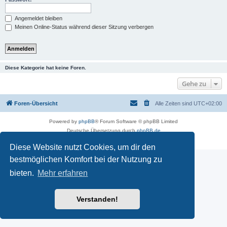
Angemeldet bleiben
Meinen Online-Status während dieser Sitzung verbergen
Diese Kategorie hat keine Foren.
Gehe zu
Foren-Übersicht
Alle Zeiten sind
UTC+02:00
Powered by
phpBB
® Forum Software © phpBB Limited
Deutsche Übersetzung durch
phpBB.de
Datenschutz
|
Nutzungsbedingungen
Diese Website nutzt Cookies, um dir den
bestmöglichen Komfort bei der Nutzung zu
bieten.
Mehr erfahren
Verstanden!