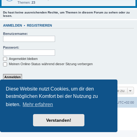
Themen:
23
Du hast keine ausreichenden Rechte, um Themen in diesem Forum zu sehen oder zu
lesen.
ANMELDEN
•
REGISTRIEREN
Benutzername:
Passwort:
Angemeldet bleiben
Meinen Online-Status während dieser Sitzung verbergen
Diese Website nutzt Cookies, um dir den
Gehe zu
bestmöglichen Komfort bei der Nutzung zu
Foren-Übersicht
Alle Zeiten sind
UTC+02:00
bieten.
Mehr erfahren
Powered by
phpBB
® Forum Software © phpBB Limited
Deutsche Übersetzung durch
phpBB.de
Verstanden!
Datenschutz
|
Nutzungsbedingungen