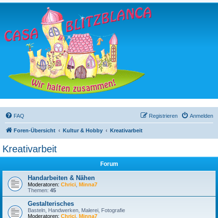
FAQ
Registrieren
Anmelden
Foren-Übersicht
Kultur & Hobby
Kreativarbeit
Kreativarbeit
Forum
Handarbeiten & Nähen
Moderatoren:
Chrici
,
Minna7
Themen:
45
Gestalterisches
Basteln, Handwerken, Malerei, Fotografie
Moderatoren:
Chrici
,
Minna7