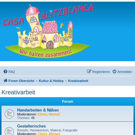
FAQ
Registrieren
Anmelden
Foren-Übersicht
Kultur & Hobby
Kreativarbeit
Kreativarbeit
Forum
Handarbeiten & Nähen
Moderatoren:
Chrici
,
Minna7
Themen:
45
Gestalterisches
Basteln, Handwerken, Malerei, Fotografie
Moderatoren:
Chrici
,
Minna7