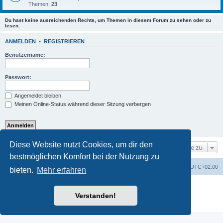
Themen:
23
Du hast keine ausreichenden Rechte, um Themen in diesem Forum zu sehen oder zu
lesen.
ANMELDEN
•
REGISTRIEREN
Benutzername:
Passwort:
Angemeldet bleiben
Meinen Online-Status während dieser Sitzung verbergen
Diese Website nutzt Cookies, um dir den
Gehe zu
bestmöglichen Komfort bei der Nutzung zu
Foren-Übersicht
Alle Zeiten sind
UTC+02:00
bieten.
Mehr erfahren
Powered by
phpBB
® Forum Software © phpBB Limited
Deutsche Übersetzung durch
phpBB.de
Verstanden!
Datenschutz
|
Nutzungsbedingungen