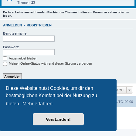
Themen:
23
Du hast keine ausreichenden Rechte, um Themen in diesem Forum zu sehen oder zu
lesen.
ANMELDEN
•
REGISTRIEREN
Benutzername:
Passwort:
Angemeldet bleiben
Meinen Online-Status während dieser Sitzung verbergen
Diese Website nutzt Cookies, um dir den
Gehe zu
bestmöglichen Komfort bei der Nutzung zu
Foren-Übersicht
Alle Zeiten sind
UTC+02:00
bieten.
Mehr erfahren
Powered by
phpBB
® Forum Software © phpBB Limited
Deutsche Übersetzung durch
phpBB.de
Verstanden!
Datenschutz
|
Nutzungsbedingungen