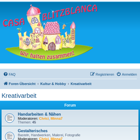
FAQ
Registrieren
Anmelden
Foren-Übersicht
Kultur & Hobby
Kreativarbeit
Kreativarbeit
Forum
Handarbeiten & Nähen
Moderatoren:
Chrici
,
Minna7
Themen:
45
Gestalterisches
Basteln, Handwerken, Malerei, Fotografie
Moderatoren:
Chrici
,
Minna7