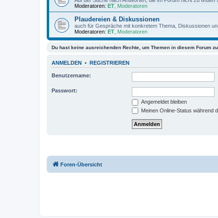
Moderatoren:
ET
,
Moderatoren
Plaudereien & Diskussionen
auch für Gespräche mit konkretem Thema, Diskussionen u
Moderatoren:
ET
,
Moderatoren
Du hast keine ausreichenden Rechte, um Themen in diesem Forum zu 
ANMELDEN
•
REGISTRIEREN
Benutzername:
Passwort:
Angemeldet bleiben
Meinen Online-Status während d
Foren-Übersicht