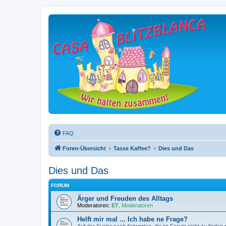
FAQ
Foren-Übersicht
Tasse Kaffee?
Dies und Das
Dies und Das
FORUM
Ärger und Freuden des Alltags
Moderatoren:
ET
,
Moderatoren
Helft mir mal ... Ich habe ne Frage?
Auf der Suche nach Antworten, die im Forum nicht zu finden 