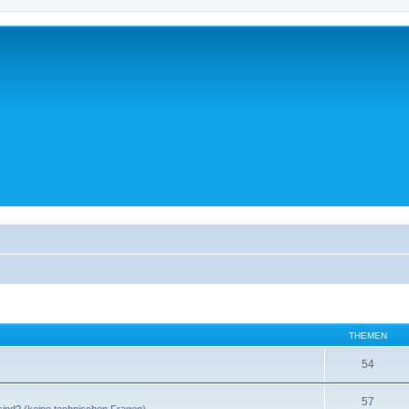
THEMEN
54
57
sind? (keine technischen Fragen)