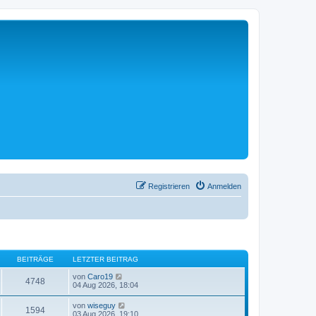
Registrieren
Anmelden
BEITRÄGE
LETZTER BEITRAG
N
von
Caro19
4748
e
04 Aug 2026, 18:04
u
e
N
von
wiseguy
1594
s
e
03 Aug 2026, 19:10