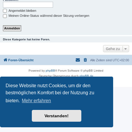
Angemeldet bleiben
Meinen Online-Status während dieser Sitzung verbergen
Diese Kategorie hat keine Foren.
Gehe zu
Foren-Übersicht
Alle Zeiten sind
UTC+02:00
Powered by
phpBB
® Forum Software © phpBB Limited
Deutsche Übersetzung durch
phpBB.de
Datenschutz
|
Nutzungsbedingungen
Diese Website nutzt Cookies, um dir den
bestmöglichen Komfort bei der Nutzung zu
bieten.
Mehr erfahren
Verstanden!