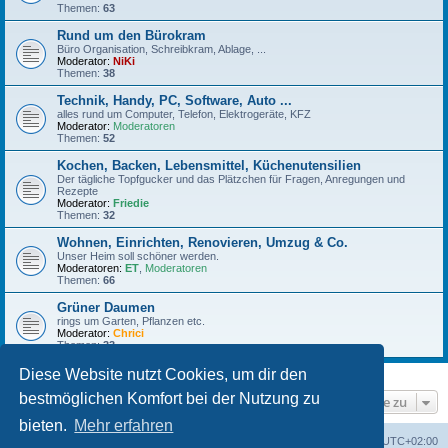
Themen:
63
Rund um den Bürokram
Büro Organisation, Schreibkram, Ablage, ...
Moderator:
NiKi
Themen:
38
Technik, Handy, PC, Software, Auto ...
alles rund um Computer, Telefon, Elektrogeräte, KFZ
Moderator:
Moderatoren
Themen:
52
Kochen, Backen, Lebensmittel, Küchenutensilien
Der tägliche Topfgucker und das Plätzchen für Fragen, Anregungen und
Rezepte
Moderator:
Friedie
Themen:
32
Wohnen, Einrichten, Renovieren, Umzug & Co.
Unser Heim soll schöner werden.
Moderatoren:
ET
,
Moderatoren
Themen:
66
Grüner Daumen
rings um Garten, Pflanzen etc.
Moderator:
Chrici
Themen:
33
Diese Website nutzt Cookies, um dir den
bestmöglichen Komfort bei der Nutzung zu
Gehe zu
bieten.
Mehr erfahren
Foren-Übersicht
Alle Zeiten sind
UTC+02:00