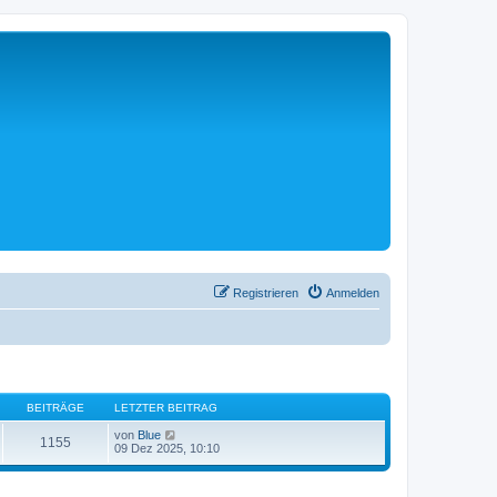
Registrieren
Anmelden
BEITRÄGE
LETZTER BEITRAG
N
von
Blue
1155
e
09 Dez 2025, 10:10
u
e
s