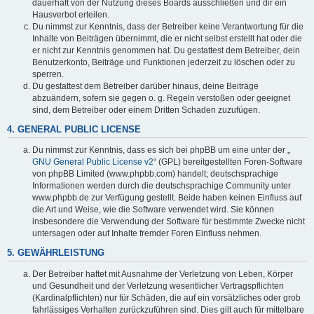
dauerhaft von der Nutzung dieses Boards ausschließen und dir ein
Hausverbot erteilen.
Du nimmst zur Kenntnis, dass der Betreiber keine Verantwortung für die
Inhalte von Beiträgen übernimmt, die er nicht selbst erstellt hat oder die
er nicht zur Kenntnis genommen hat. Du gestattest dem Betreiber, dein
Benutzerkonto, Beiträge und Funktionen jederzeit zu löschen oder zu
sperren.
Du gestattest dem Betreiber darüber hinaus, deine Beiträge
abzuändern, sofern sie gegen o. g. Regeln verstoßen oder geeignet
sind, dem Betreiber oder einem Dritten Schaden zuzufügen.
4. GENERAL PUBLIC LICENSE
Du nimmst zur Kenntnis, dass es sich bei phpBB um eine unter der „
GNU General Public License v2
“ (GPL) bereitgestellten Foren-Software
von phpBB Limited (www.phpbb.com) handelt; deutschsprachige
Informationen werden durch die deutschsprachige Community unter
www.phpbb.de zur Verfügung gestellt. Beide haben keinen Einfluss auf
die Art und Weise, wie die Software verwendet wird. Sie können
insbesondere die Verwendung der Software für bestimmte Zwecke nicht
untersagen oder auf Inhalte fremder Foren Einfluss nehmen.
5. GEWÄHRLEISTUNG
Der Betreiber haftet mit Ausnahme der Verletzung von Leben, Körper
und Gesundheit und der Verletzung wesentlicher Vertragspflichten
(Kardinalpflichten) nur für Schäden, die auf ein vorsätzliches oder grob
fahrlässiges Verhalten zurückzuführen sind. Dies gilt auch für mittelbare