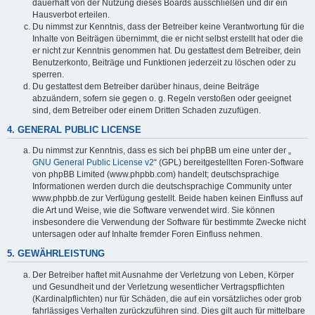
dauerhaft von der Nutzung dieses Boards ausschließen und dir ein
Hausverbot erteilen.
Du nimmst zur Kenntnis, dass der Betreiber keine Verantwortung für die
Inhalte von Beiträgen übernimmt, die er nicht selbst erstellt hat oder die
er nicht zur Kenntnis genommen hat. Du gestattest dem Betreiber, dein
Benutzerkonto, Beiträge und Funktionen jederzeit zu löschen oder zu
sperren.
Du gestattest dem Betreiber darüber hinaus, deine Beiträge
abzuändern, sofern sie gegen o. g. Regeln verstoßen oder geeignet
sind, dem Betreiber oder einem Dritten Schaden zuzufügen.
4. GENERAL PUBLIC LICENSE
Du nimmst zur Kenntnis, dass es sich bei phpBB um eine unter der „
GNU General Public License v2
“ (GPL) bereitgestellten Foren-Software
von phpBB Limited (www.phpbb.com) handelt; deutschsprachige
Informationen werden durch die deutschsprachige Community unter
www.phpbb.de zur Verfügung gestellt. Beide haben keinen Einfluss auf
die Art und Weise, wie die Software verwendet wird. Sie können
insbesondere die Verwendung der Software für bestimmte Zwecke nicht
untersagen oder auf Inhalte fremder Foren Einfluss nehmen.
5. GEWÄHRLEISTUNG
Der Betreiber haftet mit Ausnahme der Verletzung von Leben, Körper
und Gesundheit und der Verletzung wesentlicher Vertragspflichten
(Kardinalpflichten) nur für Schäden, die auf ein vorsätzliches oder grob
fahrlässiges Verhalten zurückzuführen sind. Dies gilt auch für mittelbare