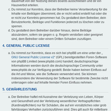
dauerhaft von der Nutzung dieses Boards ausschließen und dir ein
Hausverbot erteilen.
Du nimmst zur Kenntnis, dass der Betreiber keine Verantwortung für die
Inhalte von Beiträgen übernimmt, die er nicht selbst erstellt hat oder die
er nicht zur Kenntnis genommen hat. Du gestattest dem Betreiber, dein
Benutzerkonto, Beiträge und Funktionen jederzeit zu löschen oder zu
sperren.
Du gestattest dem Betreiber darüber hinaus, deine Beiträge
abzuändern, sofern sie gegen o. g. Regeln verstoßen oder geeignet
sind, dem Betreiber oder einem Dritten Schaden zuzufügen.
4. GENERAL PUBLIC LICENSE
Du nimmst zur Kenntnis, dass es sich bei phpBB um eine unter der „
GNU General Public License v2
“ (GPL) bereitgestellten Foren-Software
von phpBB Limited (www.phpbb.com) handelt; deutschsprachige
Informationen werden durch die deutschsprachige Community unter
www.phpbb.de zur Verfügung gestellt. Beide haben keinen Einfluss auf
die Art und Weise, wie die Software verwendet wird. Sie können
insbesondere die Verwendung der Software für bestimmte Zwecke nicht
untersagen oder auf Inhalte fremder Foren Einfluss nehmen.
5. GEWÄHRLEISTUNG
Der Betreiber haftet mit Ausnahme der Verletzung von Leben, Körper
und Gesundheit und der Verletzung wesentlicher Vertragspflichten
(Kardinalpflichten) nur für Schäden, die auf ein vorsätzliches oder grob
fahrlässiges Verhalten zurückzuführen sind. Dies gilt auch für mittelbare