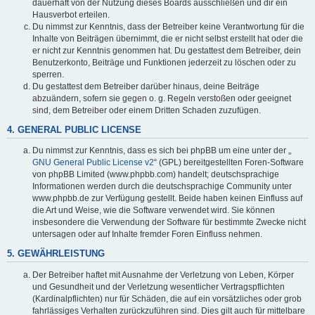
dauerhaft von der Nutzung dieses Boards ausschließen und dir ein
Hausverbot erteilen.
Du nimmst zur Kenntnis, dass der Betreiber keine Verantwortung für die
Inhalte von Beiträgen übernimmt, die er nicht selbst erstellt hat oder die
er nicht zur Kenntnis genommen hat. Du gestattest dem Betreiber, dein
Benutzerkonto, Beiträge und Funktionen jederzeit zu löschen oder zu
sperren.
Du gestattest dem Betreiber darüber hinaus, deine Beiträge
abzuändern, sofern sie gegen o. g. Regeln verstoßen oder geeignet
sind, dem Betreiber oder einem Dritten Schaden zuzufügen.
4. GENERAL PUBLIC LICENSE
Du nimmst zur Kenntnis, dass es sich bei phpBB um eine unter der „
GNU General Public License v2
“ (GPL) bereitgestellten Foren-Software
von phpBB Limited (www.phpbb.com) handelt; deutschsprachige
Informationen werden durch die deutschsprachige Community unter
www.phpbb.de zur Verfügung gestellt. Beide haben keinen Einfluss auf
die Art und Weise, wie die Software verwendet wird. Sie können
insbesondere die Verwendung der Software für bestimmte Zwecke nicht
untersagen oder auf Inhalte fremder Foren Einfluss nehmen.
5. GEWÄHRLEISTUNG
Der Betreiber haftet mit Ausnahme der Verletzung von Leben, Körper
und Gesundheit und der Verletzung wesentlicher Vertragspflichten
(Kardinalpflichten) nur für Schäden, die auf ein vorsätzliches oder grob
fahrlässiges Verhalten zurückzuführen sind. Dies gilt auch für mittelbare