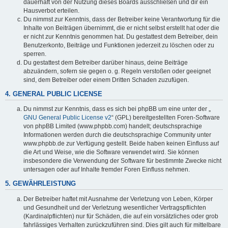
dauerhaft von der Nutzung dieses Boards ausschließen und dir ein
Hausverbot erteilen.
Du nimmst zur Kenntnis, dass der Betreiber keine Verantwortung für die
Inhalte von Beiträgen übernimmt, die er nicht selbst erstellt hat oder die
er nicht zur Kenntnis genommen hat. Du gestattest dem Betreiber, dein
Benutzerkonto, Beiträge und Funktionen jederzeit zu löschen oder zu
sperren.
Du gestattest dem Betreiber darüber hinaus, deine Beiträge
abzuändern, sofern sie gegen o. g. Regeln verstoßen oder geeignet
sind, dem Betreiber oder einem Dritten Schaden zuzufügen.
4. GENERAL PUBLIC LICENSE
Du nimmst zur Kenntnis, dass es sich bei phpBB um eine unter der „
GNU General Public License v2
“ (GPL) bereitgestellten Foren-Software
von phpBB Limited (www.phpbb.com) handelt; deutschsprachige
Informationen werden durch die deutschsprachige Community unter
www.phpbb.de zur Verfügung gestellt. Beide haben keinen Einfluss auf
die Art und Weise, wie die Software verwendet wird. Sie können
insbesondere die Verwendung der Software für bestimmte Zwecke nicht
untersagen oder auf Inhalte fremder Foren Einfluss nehmen.
5. GEWÄHRLEISTUNG
Der Betreiber haftet mit Ausnahme der Verletzung von Leben, Körper
und Gesundheit und der Verletzung wesentlicher Vertragspflichten
(Kardinalpflichten) nur für Schäden, die auf ein vorsätzliches oder grob
fahrlässiges Verhalten zurückzuführen sind. Dies gilt auch für mittelbare