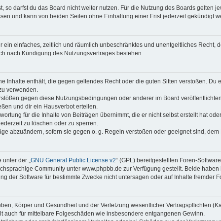
 so darfst du das Board nicht weiter nutzen. Für die Nutzung des Boards gelten jew
sen und kann von beiden Seiten ohne Einhaltung einer Frist jederzeit gekündigt w
ber ein einfaches, zeitlich und räumlich unbeschränktes und unentgeltliches Recht
auch nach Kündigung des Nutzungsvertrages bestehen.
ine Inhalte enthält, die gegen geltendes Recht oder die guten Sitten verstoßen. Du 
 zu verwenden.
erstößen gegen diese Nutzungsbedingungen oder anderer im Board veröffentlichte
ßen und dir ein Hausverbot erteilen.
ortung für die Inhalte von Beiträgen übernimmt, die er nicht selbst erstellt hat od
jederzeit zu löschen oder zu sperren.
räge abzuändern, sofern sie gegen o. g. Regeln verstoßen oder geeignet sind, dem
 unter der „
GNU General Public License v2
“ (GPL) bereitgestellten Foren-Softwa
chsprachige Community unter www.phpbb.de zur Verfügung gestellt. Beide haben ke
g der Software für bestimmte Zwecke nicht untersagen oder auf Inhalte fremder F
ben, Körper und Gesundheit und der Verletzung wesentlicher Vertragspflichten (Kard
gilt auch für mittelbare Folgeschäden wie insbesondere entgangenen Gewinn.