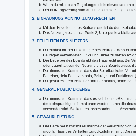
Wenn du mit diesen Regelungen nicht einverstanden bist,
Der Nutzungsvertrag wird auf unbestimmte Zeit geschlos
2. EINRÄUMUNG VON NUTZUNGSRECHTEN
Mit dem Erstellen eines Beitrags erteilst du dem Betrei
Das Nutzungsrecht nach Punkt 2, Unterpunkt a bleibt 
3. PFLICHTEN DES NUTZERS
Du erklärst mit der Erstellung eines Beitrags, dass er ke
Beiträgen verwendeten Links und Bilder zu setzen bzw.
Der Betreiber des Boards übt das Hausrecht aus. Bei V
oder dauerhaft von der Nutzung dieses Boards ausschlie
Du nimmst zur Kenntnis, dass der Betreiber keine Verantw
Betreiber, dein Benutzerkonto, Beiträge und Funktionen 
Du gestattest dem Betreiber darüber hinaus, deine Beit
4. GENERAL PUBLIC LICENSE
Du nimmst zur Kenntnis, dass es sich bei phpBB um eine
deutschsprachige Informationen werden durch die deuts
verwendet wird. Sie können insbesondere die Verwendun
5. GEWÄHRLEISTUNG
Der Betreiber haftet mit Ausnahme der Verletzung von Le
grob fahrlässiges Verhalten zurückzuführen sind. Dies 