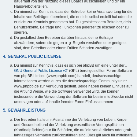
dauerhaft von der Nutzung dieses Boards ausschließen und dir ein
Hausverbot erteilen.
Du nimmst zur Kenntnis, dass der Betreiber keine Verantwortung für die
Inhalte von Beiträgen übernimmt, die er nicht selbst erstellt hat oder die
er nicht zur Kenntnis genommen hat. Du gestattest dem Betreiber, dein
Benutzerkonto, Beiträge und Funktionen jederzeit zu löschen oder zu
sperren.
Du gestattest dem Betreiber darüber hinaus, deine Beiträge
abzuändern, sofern sie gegen o. g. Regeln verstoßen oder geeignet
sind, dem Betreiber oder einem Dritten Schaden zuzufügen.
4. GENERAL PUBLIC LICENSE
Du nimmst zur Kenntnis, dass es sich bei phpBB um eine unter der „
GNU General Public License v2
“ (GPL) bereitgestellten Foren-Software
von phpBB Limited (www.phpbb.com) handelt; deutschsprachige
Informationen werden durch die deutschsprachige Community unter
www.phpbb.de zur Verfügung gestellt. Beide haben keinen Einfluss auf
die Art und Weise, wie die Software verwendet wird. Sie können
insbesondere die Verwendung der Software für bestimmte Zwecke nicht
untersagen oder auf Inhalte fremder Foren Einfluss nehmen.
5. GEWÄHRLEISTUNG
Der Betreiber haftet mit Ausnahme der Verletzung von Leben, Körper
und Gesundheit und der Verletzung wesentlicher Vertragspflichten
(Kardinalpflichten) nur für Schäden, die auf ein vorsätzliches oder grob
fahrlässiges Verhalten zurückzuführen sind. Dies gilt auch für mittelbare