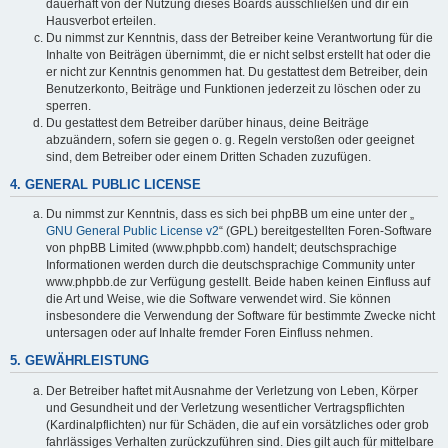
dauerhaft von der Nutzung dieses Boards ausschließen und dir ein
Hausverbot erteilen.
Du nimmst zur Kenntnis, dass der Betreiber keine Verantwortung für die
Inhalte von Beiträgen übernimmt, die er nicht selbst erstellt hat oder die
er nicht zur Kenntnis genommen hat. Du gestattest dem Betreiber, dein
Benutzerkonto, Beiträge und Funktionen jederzeit zu löschen oder zu
sperren.
Du gestattest dem Betreiber darüber hinaus, deine Beiträge
abzuändern, sofern sie gegen o. g. Regeln verstoßen oder geeignet
sind, dem Betreiber oder einem Dritten Schaden zuzufügen.
4. GENERAL PUBLIC LICENSE
Du nimmst zur Kenntnis, dass es sich bei phpBB um eine unter der „
GNU General Public License v2
“ (GPL) bereitgestellten Foren-Software
von phpBB Limited (www.phpbb.com) handelt; deutschsprachige
Informationen werden durch die deutschsprachige Community unter
www.phpbb.de zur Verfügung gestellt. Beide haben keinen Einfluss auf
die Art und Weise, wie die Software verwendet wird. Sie können
insbesondere die Verwendung der Software für bestimmte Zwecke nicht
untersagen oder auf Inhalte fremder Foren Einfluss nehmen.
5. GEWÄHRLEISTUNG
Der Betreiber haftet mit Ausnahme der Verletzung von Leben, Körper
und Gesundheit und der Verletzung wesentlicher Vertragspflichten
(Kardinalpflichten) nur für Schäden, die auf ein vorsätzliches oder grob
fahrlässiges Verhalten zurückzuführen sind. Dies gilt auch für mittelbare