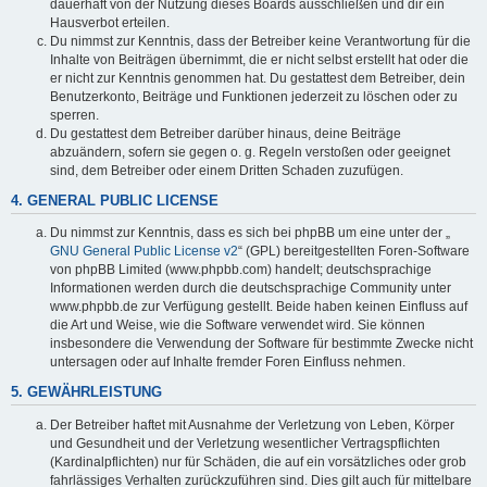
dauerhaft von der Nutzung dieses Boards ausschließen und dir ein
Hausverbot erteilen.
Du nimmst zur Kenntnis, dass der Betreiber keine Verantwortung für die
Inhalte von Beiträgen übernimmt, die er nicht selbst erstellt hat oder die
er nicht zur Kenntnis genommen hat. Du gestattest dem Betreiber, dein
Benutzerkonto, Beiträge und Funktionen jederzeit zu löschen oder zu
sperren.
Du gestattest dem Betreiber darüber hinaus, deine Beiträge
abzuändern, sofern sie gegen o. g. Regeln verstoßen oder geeignet
sind, dem Betreiber oder einem Dritten Schaden zuzufügen.
4. GENERAL PUBLIC LICENSE
Du nimmst zur Kenntnis, dass es sich bei phpBB um eine unter der „
GNU General Public License v2
“ (GPL) bereitgestellten Foren-Software
von phpBB Limited (www.phpbb.com) handelt; deutschsprachige
Informationen werden durch die deutschsprachige Community unter
www.phpbb.de zur Verfügung gestellt. Beide haben keinen Einfluss auf
die Art und Weise, wie die Software verwendet wird. Sie können
insbesondere die Verwendung der Software für bestimmte Zwecke nicht
untersagen oder auf Inhalte fremder Foren Einfluss nehmen.
5. GEWÄHRLEISTUNG
Der Betreiber haftet mit Ausnahme der Verletzung von Leben, Körper
und Gesundheit und der Verletzung wesentlicher Vertragspflichten
(Kardinalpflichten) nur für Schäden, die auf ein vorsätzliches oder grob
fahrlässiges Verhalten zurückzuführen sind. Dies gilt auch für mittelbare