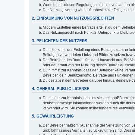
Wenn du mit diesen Regelungen nicht einverstanden bist,
Der Nutzungsvertrag wird auf unbestimmte Zeit geschlos
2. EINRÄUMUNG VON NUTZUNGSRECHTEN
Mit dem Erstellen eines Beitrags erteilst du dem Betrei
Das Nutzungsrecht nach Punkt 2, Unterpunkt a bleibt 
3. PFLICHTEN DES NUTZERS
Du erklärst mit der Erstellung eines Beitrags, dass er ke
Beiträgen verwendeten Links und Bilder zu setzen bzw.
Der Betreiber des Boards übt das Hausrecht aus. Bei V
oder dauerhaft von der Nutzung dieses Boards ausschlie
Du nimmst zur Kenntnis, dass der Betreiber keine Verantw
Betreiber, dein Benutzerkonto, Beiträge und Funktionen 
Du gestattest dem Betreiber darüber hinaus, deine Beit
4. GENERAL PUBLIC LICENSE
Du nimmst zur Kenntnis, dass es sich bei phpBB um eine
deutschsprachige Informationen werden durch die deuts
verwendet wird. Sie können insbesondere die Verwendun
5. GEWÄHRLEISTUNG
Der Betreiber haftet mit Ausnahme der Verletzung von Le
grob fahrlässiges Verhalten zurückzuführen sind. Dies 