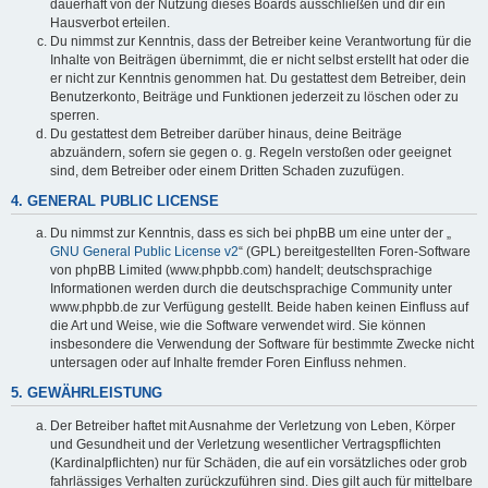
dauerhaft von der Nutzung dieses Boards ausschließen und dir ein
Hausverbot erteilen.
Du nimmst zur Kenntnis, dass der Betreiber keine Verantwortung für die
Inhalte von Beiträgen übernimmt, die er nicht selbst erstellt hat oder die
er nicht zur Kenntnis genommen hat. Du gestattest dem Betreiber, dein
Benutzerkonto, Beiträge und Funktionen jederzeit zu löschen oder zu
sperren.
Du gestattest dem Betreiber darüber hinaus, deine Beiträge
abzuändern, sofern sie gegen o. g. Regeln verstoßen oder geeignet
sind, dem Betreiber oder einem Dritten Schaden zuzufügen.
4. GENERAL PUBLIC LICENSE
Du nimmst zur Kenntnis, dass es sich bei phpBB um eine unter der „
GNU General Public License v2
“ (GPL) bereitgestellten Foren-Software
von phpBB Limited (www.phpbb.com) handelt; deutschsprachige
Informationen werden durch die deutschsprachige Community unter
www.phpbb.de zur Verfügung gestellt. Beide haben keinen Einfluss auf
die Art und Weise, wie die Software verwendet wird. Sie können
insbesondere die Verwendung der Software für bestimmte Zwecke nicht
untersagen oder auf Inhalte fremder Foren Einfluss nehmen.
5. GEWÄHRLEISTUNG
Der Betreiber haftet mit Ausnahme der Verletzung von Leben, Körper
und Gesundheit und der Verletzung wesentlicher Vertragspflichten
(Kardinalpflichten) nur für Schäden, die auf ein vorsätzliches oder grob
fahrlässiges Verhalten zurückzuführen sind. Dies gilt auch für mittelbare