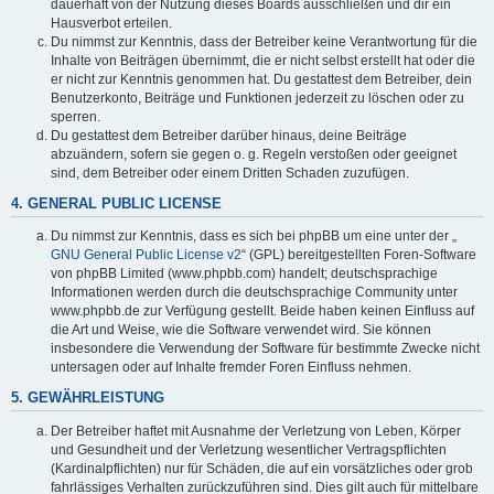
dauerhaft von der Nutzung dieses Boards ausschließen und dir ein
Hausverbot erteilen.
Du nimmst zur Kenntnis, dass der Betreiber keine Verantwortung für die
Inhalte von Beiträgen übernimmt, die er nicht selbst erstellt hat oder die
er nicht zur Kenntnis genommen hat. Du gestattest dem Betreiber, dein
Benutzerkonto, Beiträge und Funktionen jederzeit zu löschen oder zu
sperren.
Du gestattest dem Betreiber darüber hinaus, deine Beiträge
abzuändern, sofern sie gegen o. g. Regeln verstoßen oder geeignet
sind, dem Betreiber oder einem Dritten Schaden zuzufügen.
4. GENERAL PUBLIC LICENSE
Du nimmst zur Kenntnis, dass es sich bei phpBB um eine unter der „
GNU General Public License v2
“ (GPL) bereitgestellten Foren-Software
von phpBB Limited (www.phpbb.com) handelt; deutschsprachige
Informationen werden durch die deutschsprachige Community unter
www.phpbb.de zur Verfügung gestellt. Beide haben keinen Einfluss auf
die Art und Weise, wie die Software verwendet wird. Sie können
insbesondere die Verwendung der Software für bestimmte Zwecke nicht
untersagen oder auf Inhalte fremder Foren Einfluss nehmen.
5. GEWÄHRLEISTUNG
Der Betreiber haftet mit Ausnahme der Verletzung von Leben, Körper
und Gesundheit und der Verletzung wesentlicher Vertragspflichten
(Kardinalpflichten) nur für Schäden, die auf ein vorsätzliches oder grob
fahrlässiges Verhalten zurückzuführen sind. Dies gilt auch für mittelbare