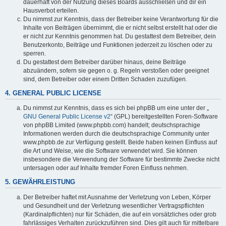
dauerhaft von der Nutzung dieses Boards ausschließen und dir ein
Hausverbot erteilen.
Du nimmst zur Kenntnis, dass der Betreiber keine Verantwortung für die
Inhalte von Beiträgen übernimmt, die er nicht selbst erstellt hat oder die
er nicht zur Kenntnis genommen hat. Du gestattest dem Betreiber, dein
Benutzerkonto, Beiträge und Funktionen jederzeit zu löschen oder zu
sperren.
Du gestattest dem Betreiber darüber hinaus, deine Beiträge
abzuändern, sofern sie gegen o. g. Regeln verstoßen oder geeignet
sind, dem Betreiber oder einem Dritten Schaden zuzufügen.
4. GENERAL PUBLIC LICENSE
Du nimmst zur Kenntnis, dass es sich bei phpBB um eine unter der „
GNU General Public License v2
“ (GPL) bereitgestellten Foren-Software
von phpBB Limited (www.phpbb.com) handelt; deutschsprachige
Informationen werden durch die deutschsprachige Community unter
www.phpbb.de zur Verfügung gestellt. Beide haben keinen Einfluss auf
die Art und Weise, wie die Software verwendet wird. Sie können
insbesondere die Verwendung der Software für bestimmte Zwecke nicht
untersagen oder auf Inhalte fremder Foren Einfluss nehmen.
5. GEWÄHRLEISTUNG
Der Betreiber haftet mit Ausnahme der Verletzung von Leben, Körper
und Gesundheit und der Verletzung wesentlicher Vertragspflichten
(Kardinalpflichten) nur für Schäden, die auf ein vorsätzliches oder grob
fahrlässiges Verhalten zurückzuführen sind. Dies gilt auch für mittelbare