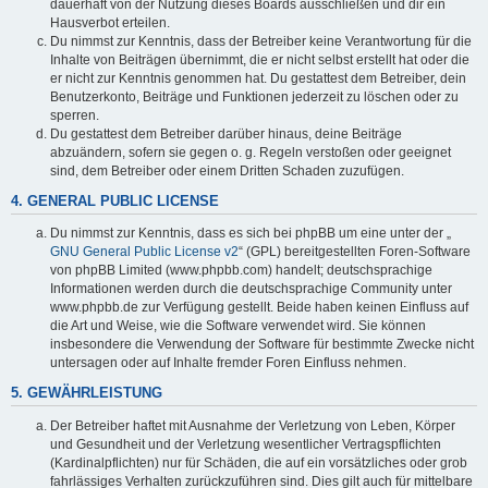
dauerhaft von der Nutzung dieses Boards ausschließen und dir ein
Hausverbot erteilen.
Du nimmst zur Kenntnis, dass der Betreiber keine Verantwortung für die
Inhalte von Beiträgen übernimmt, die er nicht selbst erstellt hat oder die
er nicht zur Kenntnis genommen hat. Du gestattest dem Betreiber, dein
Benutzerkonto, Beiträge und Funktionen jederzeit zu löschen oder zu
sperren.
Du gestattest dem Betreiber darüber hinaus, deine Beiträge
abzuändern, sofern sie gegen o. g. Regeln verstoßen oder geeignet
sind, dem Betreiber oder einem Dritten Schaden zuzufügen.
4. GENERAL PUBLIC LICENSE
Du nimmst zur Kenntnis, dass es sich bei phpBB um eine unter der „
GNU General Public License v2
“ (GPL) bereitgestellten Foren-Software
von phpBB Limited (www.phpbb.com) handelt; deutschsprachige
Informationen werden durch die deutschsprachige Community unter
www.phpbb.de zur Verfügung gestellt. Beide haben keinen Einfluss auf
die Art und Weise, wie die Software verwendet wird. Sie können
insbesondere die Verwendung der Software für bestimmte Zwecke nicht
untersagen oder auf Inhalte fremder Foren Einfluss nehmen.
5. GEWÄHRLEISTUNG
Der Betreiber haftet mit Ausnahme der Verletzung von Leben, Körper
und Gesundheit und der Verletzung wesentlicher Vertragspflichten
(Kardinalpflichten) nur für Schäden, die auf ein vorsätzliches oder grob
fahrlässiges Verhalten zurückzuführen sind. Dies gilt auch für mittelbare