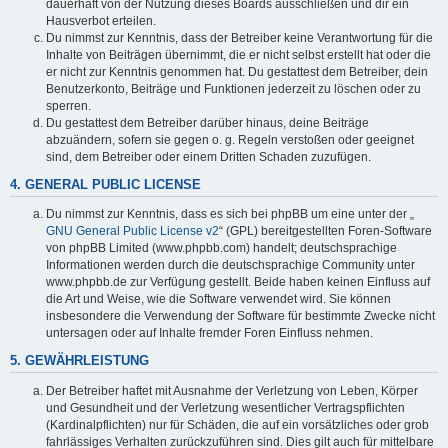
dauerhaft von der Nutzung dieses Boards ausschließen und dir ein
Hausverbot erteilen.
Du nimmst zur Kenntnis, dass der Betreiber keine Verantwortung für die
Inhalte von Beiträgen übernimmt, die er nicht selbst erstellt hat oder die
er nicht zur Kenntnis genommen hat. Du gestattest dem Betreiber, dein
Benutzerkonto, Beiträge und Funktionen jederzeit zu löschen oder zu
sperren.
Du gestattest dem Betreiber darüber hinaus, deine Beiträge
abzuändern, sofern sie gegen o. g. Regeln verstoßen oder geeignet
sind, dem Betreiber oder einem Dritten Schaden zuzufügen.
4. GENERAL PUBLIC LICENSE
Du nimmst zur Kenntnis, dass es sich bei phpBB um eine unter der „
GNU General Public License v2
“ (GPL) bereitgestellten Foren-Software
von phpBB Limited (www.phpbb.com) handelt; deutschsprachige
Informationen werden durch die deutschsprachige Community unter
www.phpbb.de zur Verfügung gestellt. Beide haben keinen Einfluss auf
die Art und Weise, wie die Software verwendet wird. Sie können
insbesondere die Verwendung der Software für bestimmte Zwecke nicht
untersagen oder auf Inhalte fremder Foren Einfluss nehmen.
5. GEWÄHRLEISTUNG
Der Betreiber haftet mit Ausnahme der Verletzung von Leben, Körper
und Gesundheit und der Verletzung wesentlicher Vertragspflichten
(Kardinalpflichten) nur für Schäden, die auf ein vorsätzliches oder grob
fahrlässiges Verhalten zurückzuführen sind. Dies gilt auch für mittelbare