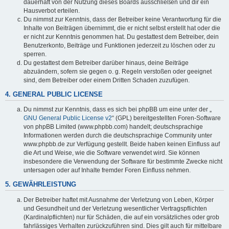
dauerhaft von der Nutzung dieses Boards ausschließen und dir ein
Hausverbot erteilen.
Du nimmst zur Kenntnis, dass der Betreiber keine Verantwortung für die
Inhalte von Beiträgen übernimmt, die er nicht selbst erstellt hat oder die
er nicht zur Kenntnis genommen hat. Du gestattest dem Betreiber, dein
Benutzerkonto, Beiträge und Funktionen jederzeit zu löschen oder zu
sperren.
Du gestattest dem Betreiber darüber hinaus, deine Beiträge
abzuändern, sofern sie gegen o. g. Regeln verstoßen oder geeignet
sind, dem Betreiber oder einem Dritten Schaden zuzufügen.
4. GENERAL PUBLIC LICENSE
Du nimmst zur Kenntnis, dass es sich bei phpBB um eine unter der „
GNU General Public License v2
“ (GPL) bereitgestellten Foren-Software
von phpBB Limited (www.phpbb.com) handelt; deutschsprachige
Informationen werden durch die deutschsprachige Community unter
www.phpbb.de zur Verfügung gestellt. Beide haben keinen Einfluss auf
die Art und Weise, wie die Software verwendet wird. Sie können
insbesondere die Verwendung der Software für bestimmte Zwecke nicht
untersagen oder auf Inhalte fremder Foren Einfluss nehmen.
5. GEWÄHRLEISTUNG
Der Betreiber haftet mit Ausnahme der Verletzung von Leben, Körper
und Gesundheit und der Verletzung wesentlicher Vertragspflichten
(Kardinalpflichten) nur für Schäden, die auf ein vorsätzliches oder grob
fahrlässiges Verhalten zurückzuführen sind. Dies gilt auch für mittelbare