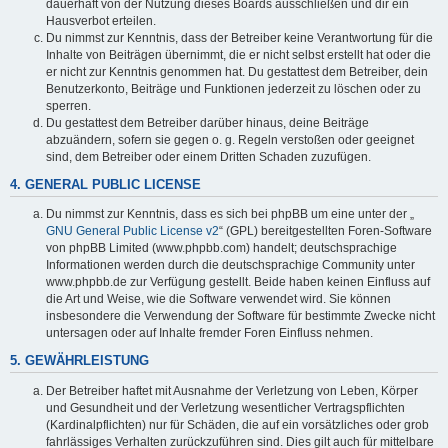
dauerhaft von der Nutzung dieses Boards ausschließen und dir ein
Hausverbot erteilen.
Du nimmst zur Kenntnis, dass der Betreiber keine Verantwortung für die
Inhalte von Beiträgen übernimmt, die er nicht selbst erstellt hat oder die
er nicht zur Kenntnis genommen hat. Du gestattest dem Betreiber, dein
Benutzerkonto, Beiträge und Funktionen jederzeit zu löschen oder zu
sperren.
Du gestattest dem Betreiber darüber hinaus, deine Beiträge
abzuändern, sofern sie gegen o. g. Regeln verstoßen oder geeignet
sind, dem Betreiber oder einem Dritten Schaden zuzufügen.
4. GENERAL PUBLIC LICENSE
Du nimmst zur Kenntnis, dass es sich bei phpBB um eine unter der „
GNU General Public License v2
“ (GPL) bereitgestellten Foren-Software
von phpBB Limited (www.phpbb.com) handelt; deutschsprachige
Informationen werden durch die deutschsprachige Community unter
www.phpbb.de zur Verfügung gestellt. Beide haben keinen Einfluss auf
die Art und Weise, wie die Software verwendet wird. Sie können
insbesondere die Verwendung der Software für bestimmte Zwecke nicht
untersagen oder auf Inhalte fremder Foren Einfluss nehmen.
5. GEWÄHRLEISTUNG
Der Betreiber haftet mit Ausnahme der Verletzung von Leben, Körper
und Gesundheit und der Verletzung wesentlicher Vertragspflichten
(Kardinalpflichten) nur für Schäden, die auf ein vorsätzliches oder grob
fahrlässiges Verhalten zurückzuführen sind. Dies gilt auch für mittelbare