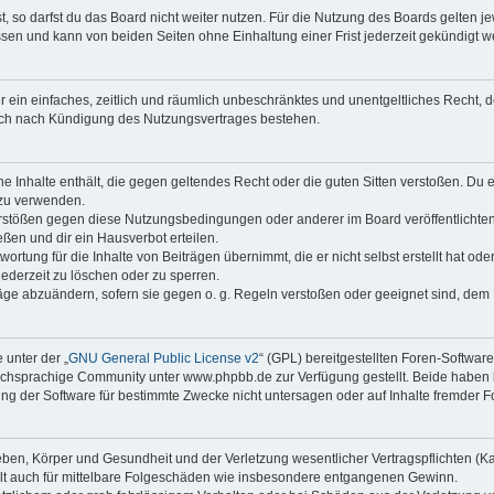
 so darfst du das Board nicht weiter nutzen. Für die Nutzung des Boards gelten jew
sen und kann von beiden Seiten ohne Einhaltung einer Frist jederzeit gekündigt w
ber ein einfaches, zeitlich und räumlich unbeschränktes und unentgeltliches Recht
auch nach Kündigung des Nutzungsvertrages bestehen.
ine Inhalte enthält, die gegen geltendes Recht oder die guten Sitten verstoßen. Du 
 zu verwenden.
erstößen gegen diese Nutzungsbedingungen oder anderer im Board veröffentlichte
ßen und dir ein Hausverbot erteilen.
ortung für die Inhalte von Beiträgen übernimmt, die er nicht selbst erstellt hat od
jederzeit zu löschen oder zu sperren.
räge abzuändern, sofern sie gegen o. g. Regeln verstoßen oder geeignet sind, dem
 unter der „
GNU General Public License v2
“ (GPL) bereitgestellten Foren-Softwa
chsprachige Community unter www.phpbb.de zur Verfügung gestellt. Beide haben ke
g der Software für bestimmte Zwecke nicht untersagen oder auf Inhalte fremder F
ben, Körper und Gesundheit und der Verletzung wesentlicher Vertragspflichten (Kard
gilt auch für mittelbare Folgeschäden wie insbesondere entgangenen Gewinn.