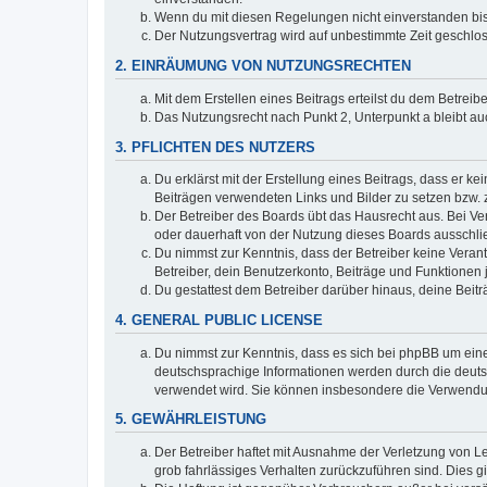
Wenn du mit diesen Regelungen nicht einverstanden bist,
Der Nutzungsvertrag wird auf unbestimmte Zeit geschlos
2. EINRÄUMUNG VON NUTZUNGSRECHTEN
Mit dem Erstellen eines Beitrags erteilst du dem Betrei
Das Nutzungsrecht nach Punkt 2, Unterpunkt a bleibt 
3. PFLICHTEN DES NUTZERS
Du erklärst mit der Erstellung eines Beitrags, dass er ke
Beiträgen verwendeten Links und Bilder zu setzen bzw.
Der Betreiber des Boards übt das Hausrecht aus. Bei V
oder dauerhaft von der Nutzung dieses Boards ausschlie
Du nimmst zur Kenntnis, dass der Betreiber keine Verantw
Betreiber, dein Benutzerkonto, Beiträge und Funktionen 
Du gestattest dem Betreiber darüber hinaus, deine Beit
4. GENERAL PUBLIC LICENSE
Du nimmst zur Kenntnis, dass es sich bei phpBB um eine
deutschsprachige Informationen werden durch die deuts
verwendet wird. Sie können insbesondere die Verwendun
5. GEWÄHRLEISTUNG
Der Betreiber haftet mit Ausnahme der Verletzung von Le
grob fahrlässiges Verhalten zurückzuführen sind. Dies 