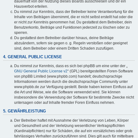
dauerhaft von der Nutzung dieses Boards ausschließen und dir ein
Hausverbot erteilen.
Du nimmst zur Kenntnis, dass der Betreiber keine Verantwortung für die
Inhalte von Beiträgen übernimmt, die er nicht selbst erstellt hat oder die
er nicht zur Kenntnis genommen hat. Du gestattest dem Betreiber, dein
Benutzerkonto, Beiträge und Funktionen jederzeit zu löschen oder zu
sperren.
Du gestattest dem Betreiber darüber hinaus, deine Beiträge
abzuändern, sofern sie gegen o. g. Regeln verstoßen oder geeignet
sind, dem Betreiber oder einem Dritten Schaden zuzufügen.
4. GENERAL PUBLIC LICENSE
Du nimmst zur Kenntnis, dass es sich bei phpBB um eine unter der „
GNU General Public License v2
“ (GPL) bereitgestellten Foren-Software
von phpBB Limited (www.phpbb.com) handelt; deutschsprachige
Informationen werden durch die deutschsprachige Community unter
www.phpbb.de zur Verfügung gestellt. Beide haben keinen Einfluss auf
die Art und Weise, wie die Software verwendet wird. Sie können
insbesondere die Verwendung der Software für bestimmte Zwecke nicht
untersagen oder auf Inhalte fremder Foren Einfluss nehmen.
5. GEWÄHRLEISTUNG
Der Betreiber haftet mit Ausnahme der Verletzung von Leben, Körper
und Gesundheit und der Verletzung wesentlicher Vertragspflichten
(Kardinalpflichten) nur für Schäden, die auf ein vorsätzliches oder grob
fahrlässiges Verhalten zurückzuführen sind. Dies gilt auch für mittelbare