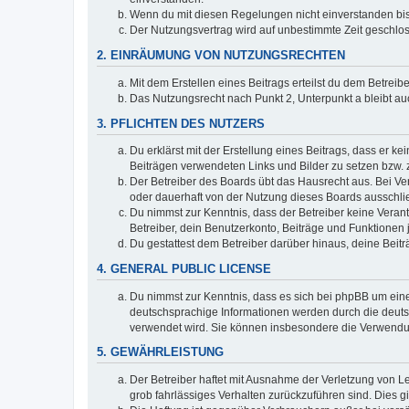
Wenn du mit diesen Regelungen nicht einverstanden bist,
Der Nutzungsvertrag wird auf unbestimmte Zeit geschlos
2. EINRÄUMUNG VON NUTZUNGSRECHTEN
Mit dem Erstellen eines Beitrags erteilst du dem Betrei
Das Nutzungsrecht nach Punkt 2, Unterpunkt a bleibt 
3. PFLICHTEN DES NUTZERS
Du erklärst mit der Erstellung eines Beitrags, dass er ke
Beiträgen verwendeten Links und Bilder zu setzen bzw.
Der Betreiber des Boards übt das Hausrecht aus. Bei V
oder dauerhaft von der Nutzung dieses Boards ausschlie
Du nimmst zur Kenntnis, dass der Betreiber keine Verantw
Betreiber, dein Benutzerkonto, Beiträge und Funktionen 
Du gestattest dem Betreiber darüber hinaus, deine Beit
4. GENERAL PUBLIC LICENSE
Du nimmst zur Kenntnis, dass es sich bei phpBB um eine
deutschsprachige Informationen werden durch die deuts
verwendet wird. Sie können insbesondere die Verwendun
5. GEWÄHRLEISTUNG
Der Betreiber haftet mit Ausnahme der Verletzung von Le
grob fahrlässiges Verhalten zurückzuführen sind. Dies 