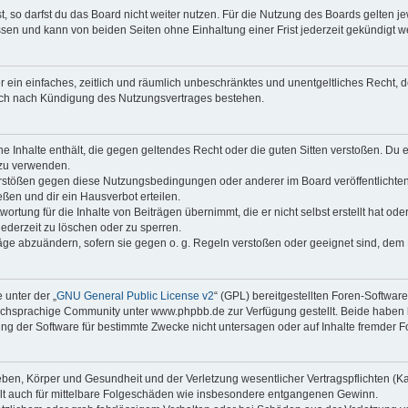
 so darfst du das Board nicht weiter nutzen. Für die Nutzung des Boards gelten jew
sen und kann von beiden Seiten ohne Einhaltung einer Frist jederzeit gekündigt w
ber ein einfaches, zeitlich und räumlich unbeschränktes und unentgeltliches Recht
auch nach Kündigung des Nutzungsvertrages bestehen.
ine Inhalte enthält, die gegen geltendes Recht oder die guten Sitten verstoßen. Du 
 zu verwenden.
erstößen gegen diese Nutzungsbedingungen oder anderer im Board veröffentlichte
ßen und dir ein Hausverbot erteilen.
ortung für die Inhalte von Beiträgen übernimmt, die er nicht selbst erstellt hat od
jederzeit zu löschen oder zu sperren.
räge abzuändern, sofern sie gegen o. g. Regeln verstoßen oder geeignet sind, dem
 unter der „
GNU General Public License v2
“ (GPL) bereitgestellten Foren-Softwa
chsprachige Community unter www.phpbb.de zur Verfügung gestellt. Beide haben ke
g der Software für bestimmte Zwecke nicht untersagen oder auf Inhalte fremder F
ben, Körper und Gesundheit und der Verletzung wesentlicher Vertragspflichten (Kard
gilt auch für mittelbare Folgeschäden wie insbesondere entgangenen Gewinn.