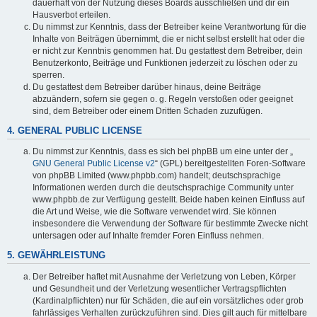
dauerhaft von der Nutzung dieses Boards ausschließen und dir ein
Hausverbot erteilen.
Du nimmst zur Kenntnis, dass der Betreiber keine Verantwortung für die
Inhalte von Beiträgen übernimmt, die er nicht selbst erstellt hat oder die
er nicht zur Kenntnis genommen hat. Du gestattest dem Betreiber, dein
Benutzerkonto, Beiträge und Funktionen jederzeit zu löschen oder zu
sperren.
Du gestattest dem Betreiber darüber hinaus, deine Beiträge
abzuändern, sofern sie gegen o. g. Regeln verstoßen oder geeignet
sind, dem Betreiber oder einem Dritten Schaden zuzufügen.
4. GENERAL PUBLIC LICENSE
Du nimmst zur Kenntnis, dass es sich bei phpBB um eine unter der „
GNU General Public License v2
“ (GPL) bereitgestellten Foren-Software
von phpBB Limited (www.phpbb.com) handelt; deutschsprachige
Informationen werden durch die deutschsprachige Community unter
www.phpbb.de zur Verfügung gestellt. Beide haben keinen Einfluss auf
die Art und Weise, wie die Software verwendet wird. Sie können
insbesondere die Verwendung der Software für bestimmte Zwecke nicht
untersagen oder auf Inhalte fremder Foren Einfluss nehmen.
5. GEWÄHRLEISTUNG
Der Betreiber haftet mit Ausnahme der Verletzung von Leben, Körper
und Gesundheit und der Verletzung wesentlicher Vertragspflichten
(Kardinalpflichten) nur für Schäden, die auf ein vorsätzliches oder grob
fahrlässiges Verhalten zurückzuführen sind. Dies gilt auch für mittelbare