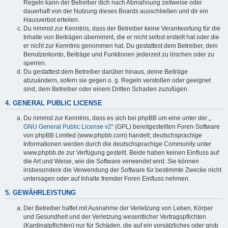
Regeln kann der Betreiber dich nach Abmahnung zeitweise oder
dauerhaft von der Nutzung dieses Boards ausschließen und dir ein
Hausverbot erteilen.
Du nimmst zur Kenntnis, dass der Betreiber keine Verantwortung für die
Inhalte von Beiträgen übernimmt, die er nicht selbst erstellt hat oder die
er nicht zur Kenntnis genommen hat. Du gestattest dem Betreiber, dein
Benutzerkonto, Beiträge und Funktionen jederzeit zu löschen oder zu
sperren.
Du gestattest dem Betreiber darüber hinaus, deine Beiträge
abzuändern, sofern sie gegen o. g. Regeln verstoßen oder geeignet
sind, dem Betreiber oder einem Dritten Schaden zuzufügen.
4. GENERAL PUBLIC LICENSE
Du nimmst zur Kenntnis, dass es sich bei phpBB um eine unter der „
GNU General Public License v2
“ (GPL) bereitgestellten Foren-Software
von phpBB Limited (www.phpbb.com) handelt; deutschsprachige
Informationen werden durch die deutschsprachige Community unter
www.phpbb.de zur Verfügung gestellt. Beide haben keinen Einfluss auf
die Art und Weise, wie die Software verwendet wird. Sie können
insbesondere die Verwendung der Software für bestimmte Zwecke nicht
untersagen oder auf Inhalte fremder Foren Einfluss nehmen.
5. GEWÄHRLEISTUNG
Der Betreiber haftet mit Ausnahme der Verletzung von Leben, Körper
und Gesundheit und der Verletzung wesentlicher Vertragspflichten
(Kardinalpflichten) nur für Schäden, die auf ein vorsätzliches oder grob