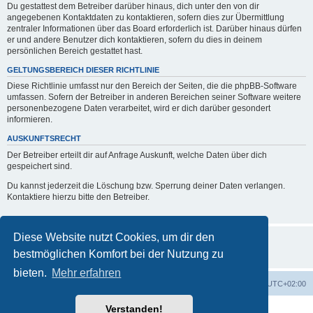
Du gestattest dem Betreiber darüber hinaus, dich unter den von dir
angegebenen Kontaktdaten zu kontaktieren, sofern dies zur Übermittlung
zentraler Informationen über das Board erforderlich ist. Darüber hinaus dürfen
er und andere Benutzer dich kontaktieren, sofern du dies in deinem
persönlichen Bereich gestattet hast.
GELTUNGSBEREICH DIESER RICHTLINIE
Diese Richtlinie umfasst nur den Bereich der Seiten, die die phpBB-Software
umfassen. Sofern der Betreiber in anderen Bereichen seiner Software weitere
personenbezogene Daten verarbeitet, wird er dich darüber gesondert
informieren.
AUSKUNFTSRECHT
Der Betreiber erteilt dir auf Anfrage Auskunft, welche Daten über dich
gespeichert sind.
Du kannst jederzeit die Löschung bzw. Sperrung deiner Daten verlangen.
Kontaktiere hierzu bitte den Betreiber.
Diese Website nutzt Cookies, um dir den
bestmöglichen Komfort bei der Nutzung zu
bieten.
Mehr erfahren
Foren-Übersicht
Alle Zeiten sind
UTC+02:00
Verstanden!
Powered by
phpBB
® Forum Software © phpBB Limited