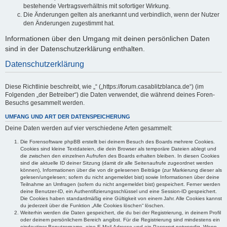
bestehende Vertragsverhältnis mit sofortiger Wirkung.
Die Änderungen gelten als anerkannt und verbindlich, wenn der Nutzer
den Änderungen zugestimmt hat.
Informationen über den Umgang mit deinen persönlichen Daten
sind in der Datenschutzerklärung enthalten.
Datenschutzerklärung
Diese Richtlinie beschreibt, wie „“ („https://forum.casablitzblanca.de“) (im
Folgenden „der Betreiber“) die Daten verwendet, die während deines Foren-
Besuchs gesammelt werden.
UMFANG UND ART DER DATENSPEICHERUNG
Deine Daten werden auf vier verschiedene Arten gesammelt:
Die Forensoftware phpBB erstellt bei deinem Besuch des Boards mehrere Cookies.
Cookies sind kleine Textdateien, die dein Browser als temporäre Dateien ablegt und
die zwischen den einzelnen Aufrufen des Boards erhalten bleiben. In diesen Cookies
sind die aktuelle ID deiner Sitzung (damit dir alle Seitenaufrufe zugeordnet werden
können), Informationen über die von dir gelesenen Beiträge (zur Markierung dieser als
gelesen/ungelesen; sofern du nicht angemeldet bist) sowie Informationen über deine
Teilnahme an Umfragen (sofern du nicht angemeldet bist) gespeichert. Ferner werden
deine Benutzer-ID, ein Authentifizierungsschlüssel und eine Session-ID gespeichert.
Die Cookies haben standardmäßig eine Gültigkeit von einem Jahr. Alle Cookies kannst
du jederzeit über die Funktion „Alle Cookies löschen“ löschen.
Weiterhin werden die Daten gespeichert, die du bei der Registrierung, in deinem Profil
oder deinem persönlichem Bereich angibst. Für die Registrierung sind mindestens ein
eindeutiger Benutzername, eine E-Mail-Adresse und ein Passwort notwendig. Wenn