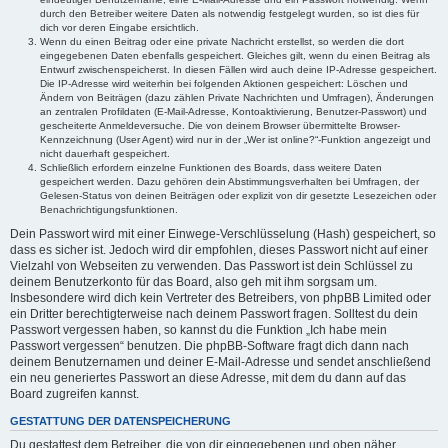
durch den Betreiber weitere Daten als notwendig festgelegt wurden, so ist dies für
dich vor deren Eingabe ersichtlich.
Wenn du einen Beitrag oder eine private Nachricht erstellst, so werden die dort
eingegebenen Daten ebenfalls gespeichert. Gleiches gilt, wenn du einen Beitrag als
Entwurf zwischenspeicherst. In diesen Fällen wird auch deine IP-Adresse gespeichert.
Die IP-Adresse wird weiterhin bei folgenden Aktionen gespeichert: Löschen und
Ändern von Beiträgen (dazu zählen Private Nachrichten und Umfragen), Änderungen
an zentralen Profildaten (E-Mail-Adresse, Kontoaktivierung, Benutzer-Passwort) und
gescheiterte Anmeldeversuche. Die von deinem Browser übermittelte Browser-
Kennzeichnung (User Agent) wird nur in der „Wer ist online?“-Funktion angezeigt und
nicht dauerhaft gespeichert.
Schließlich erfordern einzelne Funktionen des Boards, dass weitere Daten
gespeichert werden. Dazu gehören dein Abstimmungsverhalten bei Umfragen, der
Gelesen-Status von deinen Beiträgen oder explizit von dir gesetzte Lesezeichen oder
Benachrichtigungsfunktionen.
Dein Passwort wird mit einer Einwege-Verschlüsselung (Hash) gespeichert, so
dass es sicher ist. Jedoch wird dir empfohlen, dieses Passwort nicht auf einer
Vielzahl von Webseiten zu verwenden. Das Passwort ist dein Schlüssel zu
deinem Benutzerkonto für das Board, also geh mit ihm sorgsam um.
Insbesondere wird dich kein Vertreter des Betreibers, von phpBB Limited oder
ein Dritter berechtigterweise nach deinem Passwort fragen. Solltest du dein
Passwort vergessen haben, so kannst du die Funktion „Ich habe mein
Passwort vergessen“ benutzen. Die phpBB-Software fragt dich dann nach
deinem Benutzernamen und deiner E-Mail-Adresse und sendet anschließend
ein neu generiertes Passwort an diese Adresse, mit dem du dann auf das
Board zugreifen kannst.
GESTATTUNG DER DATENSPEICHERUNG
Du gestattest dem Betreiber, die von dir eingegebenen und oben näher