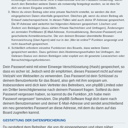
durch den Betreiber weitere Daten als notwendig festgelegt wurden, so ist dies für
dich vor deren Eingabe ersichtlich.
Wenn du einen Beitrag oder eine private Nachricht erstellst, so werden die dort
eingegebenen Daten ebenfalls gespeichert. Gleiches gilt, wenn du einen Beitrag als
Entwurf zwischenspeicherst. In diesen Fällen wird auch deine IP-Adresse gespeichert.
Die IP-Adresse wird weiterhin bei folgenden Aktionen gespeichert: Löschen und
Ändern von Beiträgen (dazu zählen Private Nachrichten und Umfragen), Änderungen
an zentralen Profildaten (E-Mail-Adresse, Kontoaktivierung, Benutzer-Passwort) und
gescheiterte Anmeldeversuche. Die von deinem Browser übermittelte Browser-
Kennzeichnung (User Agent) wird nur in der „Wer ist online?“-Funktion angezeigt und
nicht dauerhaft gespeichert.
Schließlich erfordern einzelne Funktionen des Boards, dass weitere Daten
gespeichert werden. Dazu gehören dein Abstimmungsverhalten bei Umfragen, der
Gelesen-Status von deinen Beiträgen oder explizit von dir gesetzte Lesezeichen oder
Benachrichtigungsfunktionen.
Dein Passwort wird mit einer Einwege-Verschlüsselung (Hash) gespeichert, so
dass es sicher ist. Jedoch wird dir empfohlen, dieses Passwort nicht auf einer
Vielzahl von Webseiten zu verwenden. Das Passwort ist dein Schlüssel zu
deinem Benutzerkonto für das Board, also geh mit ihm sorgsam um.
Insbesondere wird dich kein Vertreter des Betreibers, von phpBB Limited oder
ein Dritter berechtigterweise nach deinem Passwort fragen. Solltest du dein
Passwort vergessen haben, so kannst du die Funktion „Ich habe mein
Passwort vergessen“ benutzen. Die phpBB-Software fragt dich dann nach
deinem Benutzernamen und deiner E-Mail-Adresse und sendet anschließend
ein neu generiertes Passwort an diese Adresse, mit dem du dann auf das
Board zugreifen kannst.
GESTATTUNG DER DATENSPEICHERUNG
Du gestattest dem Betreiber, die von dir eingegebenen und oben näher