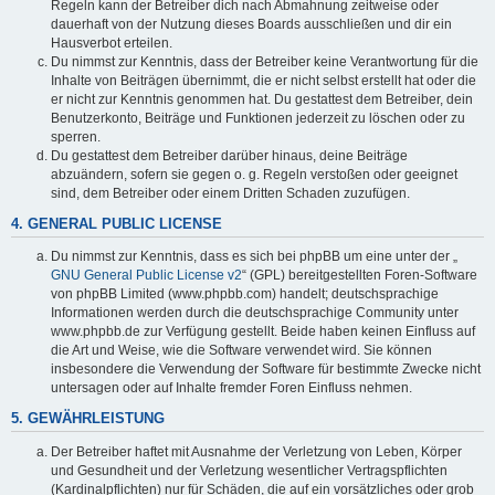
Regeln kann der Betreiber dich nach Abmahnung zeitweise oder
dauerhaft von der Nutzung dieses Boards ausschließen und dir ein
Hausverbot erteilen.
Du nimmst zur Kenntnis, dass der Betreiber keine Verantwortung für die
Inhalte von Beiträgen übernimmt, die er nicht selbst erstellt hat oder die
er nicht zur Kenntnis genommen hat. Du gestattest dem Betreiber, dein
Benutzerkonto, Beiträge und Funktionen jederzeit zu löschen oder zu
sperren.
Du gestattest dem Betreiber darüber hinaus, deine Beiträge
abzuändern, sofern sie gegen o. g. Regeln verstoßen oder geeignet
sind, dem Betreiber oder einem Dritten Schaden zuzufügen.
4. GENERAL PUBLIC LICENSE
Du nimmst zur Kenntnis, dass es sich bei phpBB um eine unter der „
GNU General Public License v2
“ (GPL) bereitgestellten Foren-Software
von phpBB Limited (www.phpbb.com) handelt; deutschsprachige
Informationen werden durch die deutschsprachige Community unter
www.phpbb.de zur Verfügung gestellt. Beide haben keinen Einfluss auf
die Art und Weise, wie die Software verwendet wird. Sie können
insbesondere die Verwendung der Software für bestimmte Zwecke nicht
untersagen oder auf Inhalte fremder Foren Einfluss nehmen.
5. GEWÄHRLEISTUNG
Der Betreiber haftet mit Ausnahme der Verletzung von Leben, Körper
und Gesundheit und der Verletzung wesentlicher Vertragspflichten
(Kardinalpflichten) nur für Schäden, die auf ein vorsätzliches oder grob