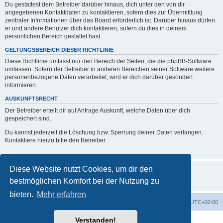
Du gestattest dem Betreiber darüber hinaus, dich unter den von dir
angegebenen Kontaktdaten zu kontaktieren, sofern dies zur Übermittlung
zentraler Informationen über das Board erforderlich ist. Darüber hinaus dürfen
er und andere Benutzer dich kontaktieren, sofern du dies in deinem
persönlichen Bereich gestattet hast.
GELTUNGSBEREICH DIESER RICHTLINIE
Diese Richtlinie umfasst nur den Bereich der Seiten, die die phpBB-Software
umfassen. Sofern der Betreiber in anderen Bereichen seiner Software weitere
personenbezogene Daten verarbeitet, wird er dich darüber gesondert
informieren.
AUSKUNFTSRECHT
Der Betreiber erteilt dir auf Anfrage Auskunft, welche Daten über dich
gespeichert sind.
Du kannst jederzeit die Löschung bzw. Sperrung deiner Daten verlangen.
Kontaktiere hierzu bitte den Betreiber.
Diese Website nutzt Cookies, um dir den
bestmöglichen Komfort bei der Nutzung zu
bieten.
Mehr erfahren
Foren-Übersicht
Alle Zeiten sind
UTC+02:00
Verstanden!
Powered by
phpBB
® Forum Software © phpBB Limited