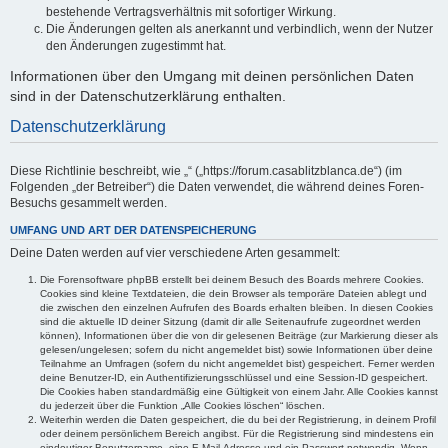
bestehende Vertragsverhältnis mit sofortiger Wirkung.
Die Änderungen gelten als anerkannt und verbindlich, wenn der Nutzer
den Änderungen zugestimmt hat.
Informationen über den Umgang mit deinen persönlichen Daten
sind in der Datenschutzerklärung enthalten.
Datenschutzerklärung
Diese Richtlinie beschreibt, wie „“ („https://forum.casablitzblanca.de“) (im
Folgenden „der Betreiber“) die Daten verwendet, die während deines Foren-
Besuchs gesammelt werden.
UMFANG UND ART DER DATENSPEICHERUNG
Deine Daten werden auf vier verschiedene Arten gesammelt:
Die Forensoftware phpBB erstellt bei deinem Besuch des Boards mehrere Cookies.
Cookies sind kleine Textdateien, die dein Browser als temporäre Dateien ablegt und
die zwischen den einzelnen Aufrufen des Boards erhalten bleiben. In diesen Cookies
sind die aktuelle ID deiner Sitzung (damit dir alle Seitenaufrufe zugeordnet werden
können), Informationen über die von dir gelesenen Beiträge (zur Markierung dieser als
gelesen/ungelesen; sofern du nicht angemeldet bist) sowie Informationen über deine
Teilnahme an Umfragen (sofern du nicht angemeldet bist) gespeichert. Ferner werden
deine Benutzer-ID, ein Authentifizierungsschlüssel und eine Session-ID gespeichert.
Die Cookies haben standardmäßig eine Gültigkeit von einem Jahr. Alle Cookies kannst
du jederzeit über die Funktion „Alle Cookies löschen“ löschen.
Weiterhin werden die Daten gespeichert, die du bei der Registrierung, in deinem Profil
oder deinem persönlichem Bereich angibst. Für die Registrierung sind mindestens ein
eindeutiger Benutzername, eine E-Mail-Adresse und ein Passwort notwendig. Wenn