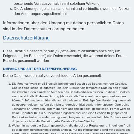
bestehende Vertragsverhältnis mit sofortiger Wirkung.
Die Änderungen gelten als anerkannt und verbindlich, wenn der Nutzer
den Änderungen zugestimmt hat.
Informationen über den Umgang mit deinen persönlichen Daten
sind in der Datenschutzerklärung enthalten.
Datenschutzerklärung
Diese Richtlinie beschreibt, wie „“ („https://forum.casablitzblanca.de“) (im
Folgenden „der Betreiber“) die Daten verwendet, die während deines Foren-
Besuchs gesammelt werden.
UMFANG UND ART DER DATENSPEICHERUNG
Deine Daten werden auf vier verschiedene Arten gesammelt:
Die Forensoftware phpBB erstellt bei deinem Besuch des Boards mehrere Cookies.
Cookies sind kleine Textdateien, die dein Browser als temporäre Dateien ablegt und
die zwischen den einzelnen Aufrufen des Boards erhalten bleiben. In diesen Cookies
sind die aktuelle ID deiner Sitzung (damit dir alle Seitenaufrufe zugeordnet werden
können), Informationen über die von dir gelesenen Beiträge (zur Markierung dieser als
gelesen/ungelesen; sofern du nicht angemeldet bist) sowie Informationen über deine
Teilnahme an Umfragen (sofern du nicht angemeldet bist) gespeichert. Ferner werden
deine Benutzer-ID, ein Authentifizierungsschlüssel und eine Session-ID gespeichert.
Die Cookies haben standardmäßig eine Gültigkeit von einem Jahr. Alle Cookies kannst
du jederzeit über die Funktion „Alle Cookies löschen“ löschen.
Weiterhin werden die Daten gespeichert, die du bei der Registrierung, in deinem Profil
oder deinem persönlichem Bereich angibst. Für die Registrierung sind mindestens ein
eindeutiger Benutzername, eine E-Mail-Adresse und ein Passwort notwendig. Wenn