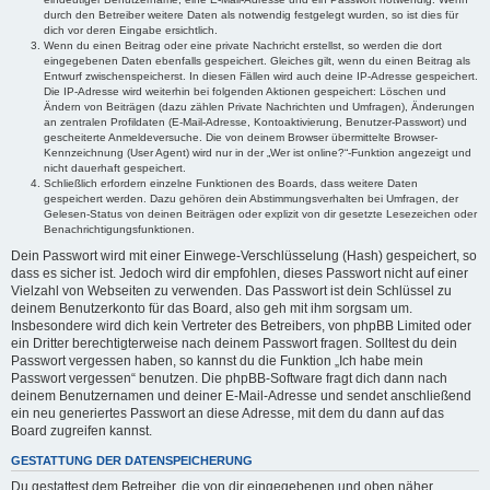
durch den Betreiber weitere Daten als notwendig festgelegt wurden, so ist dies für
dich vor deren Eingabe ersichtlich.
Wenn du einen Beitrag oder eine private Nachricht erstellst, so werden die dort
eingegebenen Daten ebenfalls gespeichert. Gleiches gilt, wenn du einen Beitrag als
Entwurf zwischenspeicherst. In diesen Fällen wird auch deine IP-Adresse gespeichert.
Die IP-Adresse wird weiterhin bei folgenden Aktionen gespeichert: Löschen und
Ändern von Beiträgen (dazu zählen Private Nachrichten und Umfragen), Änderungen
an zentralen Profildaten (E-Mail-Adresse, Kontoaktivierung, Benutzer-Passwort) und
gescheiterte Anmeldeversuche. Die von deinem Browser übermittelte Browser-
Kennzeichnung (User Agent) wird nur in der „Wer ist online?“-Funktion angezeigt und
nicht dauerhaft gespeichert.
Schließlich erfordern einzelne Funktionen des Boards, dass weitere Daten
gespeichert werden. Dazu gehören dein Abstimmungsverhalten bei Umfragen, der
Gelesen-Status von deinen Beiträgen oder explizit von dir gesetzte Lesezeichen oder
Benachrichtigungsfunktionen.
Dein Passwort wird mit einer Einwege-Verschlüsselung (Hash) gespeichert, so
dass es sicher ist. Jedoch wird dir empfohlen, dieses Passwort nicht auf einer
Vielzahl von Webseiten zu verwenden. Das Passwort ist dein Schlüssel zu
deinem Benutzerkonto für das Board, also geh mit ihm sorgsam um.
Insbesondere wird dich kein Vertreter des Betreibers, von phpBB Limited oder
ein Dritter berechtigterweise nach deinem Passwort fragen. Solltest du dein
Passwort vergessen haben, so kannst du die Funktion „Ich habe mein
Passwort vergessen“ benutzen. Die phpBB-Software fragt dich dann nach
deinem Benutzernamen und deiner E-Mail-Adresse und sendet anschließend
ein neu generiertes Passwort an diese Adresse, mit dem du dann auf das
Board zugreifen kannst.
GESTATTUNG DER DATENSPEICHERUNG
Du gestattest dem Betreiber, die von dir eingegebenen und oben näher