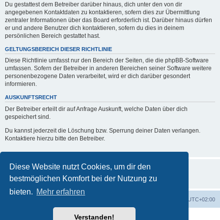
Du gestattest dem Betreiber darüber hinaus, dich unter den von dir
angegebenen Kontaktdaten zu kontaktieren, sofern dies zur Übermittlung
zentraler Informationen über das Board erforderlich ist. Darüber hinaus dürfen
er und andere Benutzer dich kontaktieren, sofern du dies in deinem
persönlichen Bereich gestattet hast.
GELTUNGSBEREICH DIESER RICHTLINIE
Diese Richtlinie umfasst nur den Bereich der Seiten, die die phpBB-Software
umfassen. Sofern der Betreiber in anderen Bereichen seiner Software weitere
personenbezogene Daten verarbeitet, wird er dich darüber gesondert
informieren.
AUSKUNFTSRECHT
Der Betreiber erteilt dir auf Anfrage Auskunft, welche Daten über dich
gespeichert sind.
Du kannst jederzeit die Löschung bzw. Sperrung deiner Daten verlangen.
Kontaktiere hierzu bitte den Betreiber.
Diese Website nutzt Cookies, um dir den
bestmöglichen Komfort bei der Nutzung zu
bieten.
Mehr erfahren
Foren-Übersicht
Alle Zeiten sind
UTC+02:00
Verstanden!
Powered by
phpBB
® Forum Software © phpBB Limited