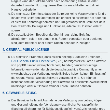
Regeln kann der Betreiber dich nach Abmahnung zeitweise oder
dauerhaft von der Nutzung dieses Boards ausschließen und dir ein
Hausverbot erteilen.
Du nimmst zur Kenntnis, dass der Betreiber keine Verantwortung für die
Inhalte von Beiträgen übernimmt, die er nicht selbst erstellt hat oder die
er nicht zur Kenntnis genommen hat. Du gestattest dem Betreiber, dein
Benutzerkonto, Beiträge und Funktionen jederzeit zu löschen oder zu
sperren.
Du gestattest dem Betreiber darüber hinaus, deine Beiträge
abzuändern, sofern sie gegen o. g. Regeln verstoßen oder geeignet
sind, dem Betreiber oder einem Dritten Schaden zuzufügen.
4. GENERAL PUBLIC LICENSE
Du nimmst zur Kenntnis, dass es sich bei phpBB um eine unter der „
GNU General Public License v2
“ (GPL) bereitgestellten Foren-Software
von phpBB Limited (www.phpbb.com) handelt; deutschsprachige
Informationen werden durch die deutschsprachige Community unter
www.phpbb.de zur Verfügung gestellt. Beide haben keinen Einfluss auf
die Art und Weise, wie die Software verwendet wird. Sie können
insbesondere die Verwendung der Software für bestimmte Zwecke nicht
untersagen oder auf Inhalte fremder Foren Einfluss nehmen.
5. GEWÄHRLEISTUNG
Der Betreiber haftet mit Ausnahme der Verletzung von Leben, Körper
und Gesundheit und der Verletzung wesentlicher Vertragspflichten
(Kardinalpflichten) nur für Schäden, die auf ein vorsätzliches oder grob