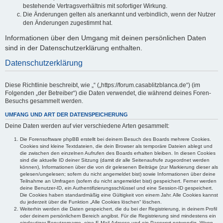
bestehende Vertragsverhältnis mit sofortiger Wirkung.
Die Änderungen gelten als anerkannt und verbindlich, wenn der Nutzer
den Änderungen zugestimmt hat.
Informationen über den Umgang mit deinen persönlichen Daten
sind in der Datenschutzerklärung enthalten.
Datenschutzerklärung
Diese Richtlinie beschreibt, wie „“ („https://forum.casablitzblanca.de“) (im
Folgenden „der Betreiber“) die Daten verwendet, die während deines Foren-
Besuchs gesammelt werden.
UMFANG UND ART DER DATENSPEICHERUNG
Deine Daten werden auf vier verschiedene Arten gesammelt:
Die Forensoftware phpBB erstellt bei deinem Besuch des Boards mehrere Cookies.
Cookies sind kleine Textdateien, die dein Browser als temporäre Dateien ablegt und
die zwischen den einzelnen Aufrufen des Boards erhalten bleiben. In diesen Cookies
sind die aktuelle ID deiner Sitzung (damit dir alle Seitenaufrufe zugeordnet werden
können), Informationen über die von dir gelesenen Beiträge (zur Markierung dieser als
gelesen/ungelesen; sofern du nicht angemeldet bist) sowie Informationen über deine
Teilnahme an Umfragen (sofern du nicht angemeldet bist) gespeichert. Ferner werden
deine Benutzer-ID, ein Authentifizierungsschlüssel und eine Session-ID gespeichert.
Die Cookies haben standardmäßig eine Gültigkeit von einem Jahr. Alle Cookies kannst
du jederzeit über die Funktion „Alle Cookies löschen“ löschen.
Weiterhin werden die Daten gespeichert, die du bei der Registrierung, in deinem Profil
oder deinem persönlichem Bereich angibst. Für die Registrierung sind mindestens ein
eindeutiger Benutzername, eine E-Mail-Adresse und ein Passwort notwendig. Wenn