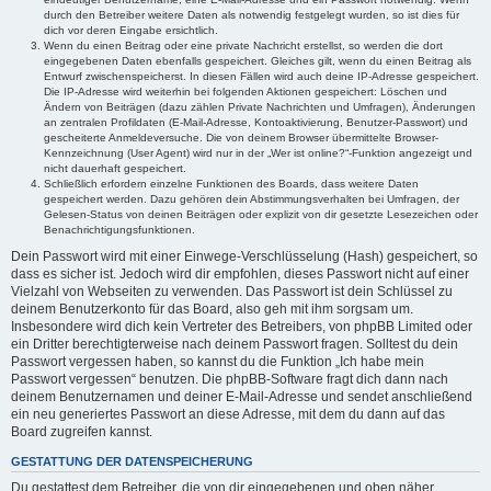
durch den Betreiber weitere Daten als notwendig festgelegt wurden, so ist dies für
dich vor deren Eingabe ersichtlich.
Wenn du einen Beitrag oder eine private Nachricht erstellst, so werden die dort
eingegebenen Daten ebenfalls gespeichert. Gleiches gilt, wenn du einen Beitrag als
Entwurf zwischenspeicherst. In diesen Fällen wird auch deine IP-Adresse gespeichert.
Die IP-Adresse wird weiterhin bei folgenden Aktionen gespeichert: Löschen und
Ändern von Beiträgen (dazu zählen Private Nachrichten und Umfragen), Änderungen
an zentralen Profildaten (E-Mail-Adresse, Kontoaktivierung, Benutzer-Passwort) und
gescheiterte Anmeldeversuche. Die von deinem Browser übermittelte Browser-
Kennzeichnung (User Agent) wird nur in der „Wer ist online?“-Funktion angezeigt und
nicht dauerhaft gespeichert.
Schließlich erfordern einzelne Funktionen des Boards, dass weitere Daten
gespeichert werden. Dazu gehören dein Abstimmungsverhalten bei Umfragen, der
Gelesen-Status von deinen Beiträgen oder explizit von dir gesetzte Lesezeichen oder
Benachrichtigungsfunktionen.
Dein Passwort wird mit einer Einwege-Verschlüsselung (Hash) gespeichert, so
dass es sicher ist. Jedoch wird dir empfohlen, dieses Passwort nicht auf einer
Vielzahl von Webseiten zu verwenden. Das Passwort ist dein Schlüssel zu
deinem Benutzerkonto für das Board, also geh mit ihm sorgsam um.
Insbesondere wird dich kein Vertreter des Betreibers, von phpBB Limited oder
ein Dritter berechtigterweise nach deinem Passwort fragen. Solltest du dein
Passwort vergessen haben, so kannst du die Funktion „Ich habe mein
Passwort vergessen“ benutzen. Die phpBB-Software fragt dich dann nach
deinem Benutzernamen und deiner E-Mail-Adresse und sendet anschließend
ein neu generiertes Passwort an diese Adresse, mit dem du dann auf das
Board zugreifen kannst.
GESTATTUNG DER DATENSPEICHERUNG
Du gestattest dem Betreiber, die von dir eingegebenen und oben näher