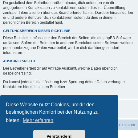
Du gestattest dem Betreiber darüber hinaus, dich unter den von dir
angegebenen Kontaktdaten zu kontaktieren, sofern dies zur Übermittlung
zentraler Informationen über das Board erforderlich ist. Darüber hinaus dürfen
er und andere Benutzer dich kontaktieren, sofern du dies in deinem
persönlichen Bereich gestattet hast.
GELTUNGSBEREICH DIESER RICHTLINIE
Diese Richtlinie umfasst nur den Bereich der Seiten, die die phpBB-Software
umfassen. Sofern der Betreiber in anderen Bereichen seiner Software weitere
personenbezogene Daten verarbeitet, wird er dich darüber gesondert
informieren.
AUSKUNFTSRECHT
Der Betreiber erteilt dir auf Anfrage Auskunft, welche Daten über dich
gespeichert sind.
Du kannst jederzeit die Löschung bzw. Sperrung deiner Daten verlangen.
Kontaktiere hierzu bitte den Betreiber.
Diese Website nutzt Cookies, um dir den
bestmöglichen Komfort bei der Nutzung zu
bieten.
Mehr erfahren
Foren-Übersicht
Alle Zeiten sind
UTC+02:00
Verstanden!
Powered by
phpBB
® Forum Software © phpBB Limited