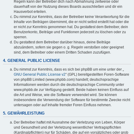
Regeln kann der Betreiber dich nach Abmahnung zeitweise oder
dauerhaft von der Nutzung dieses Boards ausschließen und dir ein
Hausverbot erteilen.
Du nimmst zur Kenntnis, dass der Betreiber keine Verantwortung für die
Inhalte von Beiträgen übernimmt, die er nicht selbst erstellt hat oder die
er nicht zur Kenntnis genommen hat. Du gestattest dem Betreiber, dein
Benutzerkonto, Beiträge und Funktionen jederzeit zu löschen oder zu
sperren.
Du gestattest dem Betreiber darüber hinaus, deine Beiträge
abzuändern, sofern sie gegen o. g. Regeln verstoßen oder geeignet
sind, dem Betreiber oder einem Dritten Schaden zuzufügen.
4. GENERAL PUBLIC LICENSE
Du nimmst zur Kenntnis, dass es sich bei phpBB um eine unter der „
GNU General Public License v2
“ (GPL) bereitgestellten Foren-Software
von phpBB Limited (www.phpbb.com) handelt; deutschsprachige
Informationen werden durch die deutschsprachige Community unter
www.phpbb.de zur Verfügung gestellt. Beide haben keinen Einfluss auf
die Art und Weise, wie die Software verwendet wird. Sie können
insbesondere die Verwendung der Software für bestimmte Zwecke nicht
untersagen oder auf Inhalte fremder Foren Einfluss nehmen.
5. GEWÄHRLEISTUNG
Der Betreiber haftet mit Ausnahme der Verletzung von Leben, Körper
und Gesundheit und der Verletzung wesentlicher Vertragspflichten
(Kardinalpflichten) nur für Schäden, die auf ein vorsätzliches oder grob