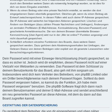
durch den Betreiber weitere Daten als notwendig festgelegt wurden, so ist dies für
dich vor deren Eingabe ersichtlich.
Wenn du einen Beitrag oder eine private Nachricht erstellst, so werden die dort
eingegebenen Daten ebenfalls gespeichert. Gleiches gilt, wenn du einen Beitrag als
Entwurf zwischenspeicherst. In diesen Fällen wird auch deine IP-Adresse gespeichert.
Die IP-Adresse wird weiterhin bei folgenden Aktionen gespeichert: Löschen und
Ändern von Beiträgen (dazu zählen Private Nachrichten und Umfragen), Änderungen
an zentralen Profildaten (E-Mail-Adresse, Kontoaktivierung, Benutzer-Passwort) und
gescheiterte Anmeldeversuche. Die von deinem Browser übermittelte Browser-
Kennzeichnung (User Agent) wird nur in der „Wer ist online?“-Funktion angezeigt und
nicht dauerhaft gespeichert.
Schließlich erfordern einzelne Funktionen des Boards, dass weitere Daten
gespeichert werden. Dazu gehören dein Abstimmungsverhalten bei Umfragen, der
Gelesen-Status von deinen Beiträgen oder explizit von dir gesetzte Lesezeichen oder
Benachrichtigungsfunktionen.
Dein Passwort wird mit einer Einwege-Verschlüsselung (Hash) gespeichert, so
dass es sicher ist. Jedoch wird dir empfohlen, dieses Passwort nicht auf einer
Vielzahl von Webseiten zu verwenden. Das Passwort ist dein Schlüssel zu
deinem Benutzerkonto für das Board, also geh mit ihm sorgsam um.
Insbesondere wird dich kein Vertreter des Betreibers, von phpBB Limited oder
ein Dritter berechtigterweise nach deinem Passwort fragen. Solltest du dein
Passwort vergessen haben, so kannst du die Funktion „Ich habe mein
Passwort vergessen“ benutzen. Die phpBB-Software fragt dich dann nach
deinem Benutzernamen und deiner E-Mail-Adresse und sendet anschließend
ein neu generiertes Passwort an diese Adresse, mit dem du dann auf das
Board zugreifen kannst.
GESTATTUNG DER DATENSPEICHERUNG
Du gestattest dem Betreiber, die von dir eingegebenen und oben näher