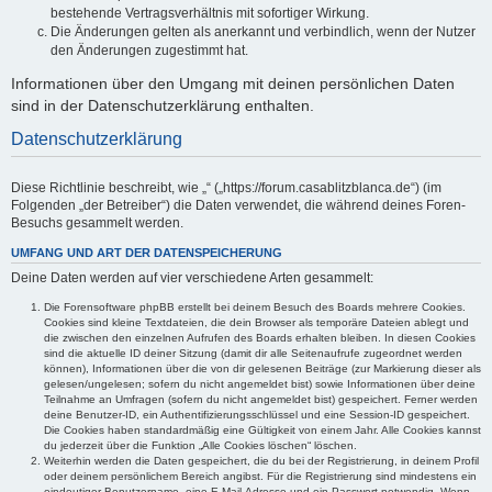
bestehende Vertragsverhältnis mit sofortiger Wirkung.
Die Änderungen gelten als anerkannt und verbindlich, wenn der Nutzer
den Änderungen zugestimmt hat.
Informationen über den Umgang mit deinen persönlichen Daten
sind in der Datenschutzerklärung enthalten.
Datenschutzerklärung
Diese Richtlinie beschreibt, wie „“ („https://forum.casablitzblanca.de“) (im
Folgenden „der Betreiber“) die Daten verwendet, die während deines Foren-
Besuchs gesammelt werden.
UMFANG UND ART DER DATENSPEICHERUNG
Deine Daten werden auf vier verschiedene Arten gesammelt:
Die Forensoftware phpBB erstellt bei deinem Besuch des Boards mehrere Cookies.
Cookies sind kleine Textdateien, die dein Browser als temporäre Dateien ablegt und
die zwischen den einzelnen Aufrufen des Boards erhalten bleiben. In diesen Cookies
sind die aktuelle ID deiner Sitzung (damit dir alle Seitenaufrufe zugeordnet werden
können), Informationen über die von dir gelesenen Beiträge (zur Markierung dieser als
gelesen/ungelesen; sofern du nicht angemeldet bist) sowie Informationen über deine
Teilnahme an Umfragen (sofern du nicht angemeldet bist) gespeichert. Ferner werden
deine Benutzer-ID, ein Authentifizierungsschlüssel und eine Session-ID gespeichert.
Die Cookies haben standardmäßig eine Gültigkeit von einem Jahr. Alle Cookies kannst
du jederzeit über die Funktion „Alle Cookies löschen“ löschen.
Weiterhin werden die Daten gespeichert, die du bei der Registrierung, in deinem Profil
oder deinem persönlichem Bereich angibst. Für die Registrierung sind mindestens ein
eindeutiger Benutzername, eine E-Mail-Adresse und ein Passwort notwendig. Wenn