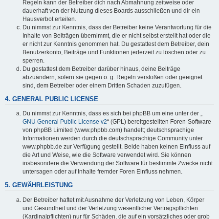
Regeln kann der Betreiber dich nach Abmahnung zeitweise oder
dauerhaft von der Nutzung dieses Boards ausschließen und dir ein
Hausverbot erteilen.
Du nimmst zur Kenntnis, dass der Betreiber keine Verantwortung für die
Inhalte von Beiträgen übernimmt, die er nicht selbst erstellt hat oder die
er nicht zur Kenntnis genommen hat. Du gestattest dem Betreiber, dein
Benutzerkonto, Beiträge und Funktionen jederzeit zu löschen oder zu
sperren.
Du gestattest dem Betreiber darüber hinaus, deine Beiträge
abzuändern, sofern sie gegen o. g. Regeln verstoßen oder geeignet
sind, dem Betreiber oder einem Dritten Schaden zuzufügen.
4. GENERAL PUBLIC LICENSE
Du nimmst zur Kenntnis, dass es sich bei phpBB um eine unter der „
GNU General Public License v2
“ (GPL) bereitgestellten Foren-Software
von phpBB Limited (www.phpbb.com) handelt; deutschsprachige
Informationen werden durch die deutschsprachige Community unter
www.phpbb.de zur Verfügung gestellt. Beide haben keinen Einfluss auf
die Art und Weise, wie die Software verwendet wird. Sie können
insbesondere die Verwendung der Software für bestimmte Zwecke nicht
untersagen oder auf Inhalte fremder Foren Einfluss nehmen.
5. GEWÄHRLEISTUNG
Der Betreiber haftet mit Ausnahme der Verletzung von Leben, Körper
und Gesundheit und der Verletzung wesentlicher Vertragspflichten
(Kardinalpflichten) nur für Schäden, die auf ein vorsätzliches oder grob