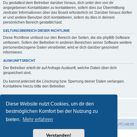
Du gestattest dem Betreiber darüber hinaus, dich unter den von dir
angegebenen Kontaktdaten zu kontaktieren, sofern dies zur Übermittlung
zentraler Informationen über das Board erforderlich ist. Darüber hinaus dürfen
er und andere Benutzer dich kontaktieren, sofern du dies in deinem
persönlichen Bereich gestattet hast.
GELTUNGSBEREICH DIESER RICHTLINIE
Diese Richtlinie umfasst nur den Bereich der Seiten, die die phpBB-Software
umfassen. Sofern der Betreiber in anderen Bereichen seiner Software weitere
personenbezogene Daten verarbeitet, wird er dich darüber gesondert
informieren.
AUSKUNFTSRECHT
Der Betreiber erteilt dir auf Anfrage Auskunft, welche Daten über dich
gespeichert sind.
Du kannst jederzeit die Löschung bzw. Sperrung deiner Daten verlangen.
Kontaktiere hierzu bitte den Betreiber.
Diese Website nutzt Cookies, um dir den
bestmöglichen Komfort bei der Nutzung zu
bieten.
Mehr erfahren
Foren-Übersicht
Alle Zeiten sind
UTC+02:00
Verstanden!
Powered by
phpBB
® Forum Software © phpBB Limited