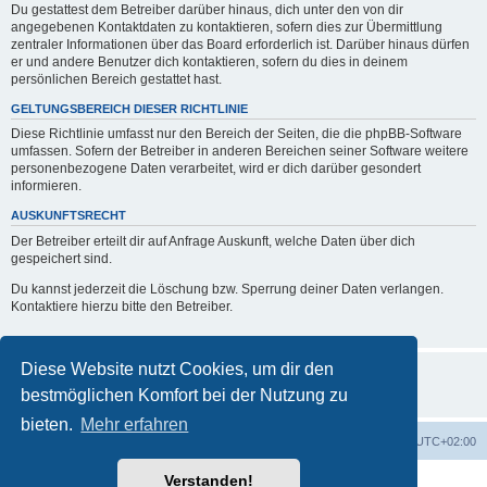
Du gestattest dem Betreiber darüber hinaus, dich unter den von dir
angegebenen Kontaktdaten zu kontaktieren, sofern dies zur Übermittlung
zentraler Informationen über das Board erforderlich ist. Darüber hinaus dürfen
er und andere Benutzer dich kontaktieren, sofern du dies in deinem
persönlichen Bereich gestattet hast.
GELTUNGSBEREICH DIESER RICHTLINIE
Diese Richtlinie umfasst nur den Bereich der Seiten, die die phpBB-Software
umfassen. Sofern der Betreiber in anderen Bereichen seiner Software weitere
personenbezogene Daten verarbeitet, wird er dich darüber gesondert
informieren.
AUSKUNFTSRECHT
Der Betreiber erteilt dir auf Anfrage Auskunft, welche Daten über dich
gespeichert sind.
Du kannst jederzeit die Löschung bzw. Sperrung deiner Daten verlangen.
Kontaktiere hierzu bitte den Betreiber.
Diese Website nutzt Cookies, um dir den
bestmöglichen Komfort bei der Nutzung zu
bieten.
Mehr erfahren
Foren-Übersicht
Alle Zeiten sind
UTC+02:00
Verstanden!
Powered by
phpBB
® Forum Software © phpBB Limited