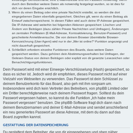
durch den Betreiber weitere Daten als notwendig festgelegt wurden, so ist dies für
dich vor deren Eingabe ersichtlich.
Wenn du einen Beitrag oder eine private Nachricht erstellst, so werden die dort
eingegebenen Daten ebenfalls gespeichert. Gleiches gilt, wenn du einen Beitrag als
Entwurf zwischenspeicherst. In diesen Fällen wird auch deine IP-Adresse gespeichert.
Die IP-Adresse wird weiterhin bei folgenden Aktionen gespeichert: Löschen und
Ändern von Beiträgen (dazu zählen Private Nachrichten und Umfragen), Änderungen
an zentralen Profildaten (E-Mail-Adresse, Kontoaktivierung, Benutzer-Passwort) und
gescheiterte Anmeldeversuche. Die von deinem Browser übermittelte Browser-
Kennzeichnung (User Agent) wird nur in der „Wer ist online?“-Funktion angezeigt und
nicht dauerhaft gespeichert.
Schließlich erfordern einzelne Funktionen des Boards, dass weitere Daten
gespeichert werden. Dazu gehören dein Abstimmungsverhalten bei Umfragen, der
Gelesen-Status von deinen Beiträgen oder explizit von dir gesetzte Lesezeichen oder
Benachrichtigungsfunktionen.
Dein Passwort wird mit einer Einwege-Verschlüsselung (Hash) gespeichert, so
dass es sicher ist. Jedoch wird dir empfohlen, dieses Passwort nicht auf einer
Vielzahl von Webseiten zu verwenden. Das Passwort ist dein Schlüssel zu
deinem Benutzerkonto für das Board, also geh mit ihm sorgsam um.
Insbesondere wird dich kein Vertreter des Betreibers, von phpBB Limited oder
ein Dritter berechtigterweise nach deinem Passwort fragen. Solltest du dein
Passwort vergessen haben, so kannst du die Funktion „Ich habe mein
Passwort vergessen“ benutzen. Die phpBB-Software fragt dich dann nach
deinem Benutzernamen und deiner E-Mail-Adresse und sendet anschließend
ein neu generiertes Passwort an diese Adresse, mit dem du dann auf das
Board zugreifen kannst.
GESTATTUNG DER DATENSPEICHERUNG
Du gestattest dem Betreiber, die von dir eingegebenen und oben näher