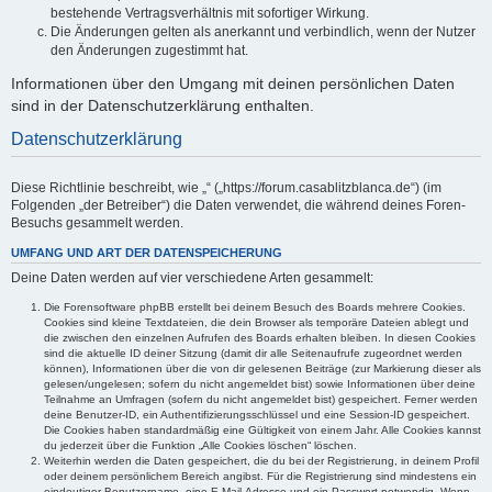
bestehende Vertragsverhältnis mit sofortiger Wirkung.
Die Änderungen gelten als anerkannt und verbindlich, wenn der Nutzer
den Änderungen zugestimmt hat.
Informationen über den Umgang mit deinen persönlichen Daten
sind in der Datenschutzerklärung enthalten.
Datenschutzerklärung
Diese Richtlinie beschreibt, wie „“ („https://forum.casablitzblanca.de“) (im
Folgenden „der Betreiber“) die Daten verwendet, die während deines Foren-
Besuchs gesammelt werden.
UMFANG UND ART DER DATENSPEICHERUNG
Deine Daten werden auf vier verschiedene Arten gesammelt:
Die Forensoftware phpBB erstellt bei deinem Besuch des Boards mehrere Cookies.
Cookies sind kleine Textdateien, die dein Browser als temporäre Dateien ablegt und
die zwischen den einzelnen Aufrufen des Boards erhalten bleiben. In diesen Cookies
sind die aktuelle ID deiner Sitzung (damit dir alle Seitenaufrufe zugeordnet werden
können), Informationen über die von dir gelesenen Beiträge (zur Markierung dieser als
gelesen/ungelesen; sofern du nicht angemeldet bist) sowie Informationen über deine
Teilnahme an Umfragen (sofern du nicht angemeldet bist) gespeichert. Ferner werden
deine Benutzer-ID, ein Authentifizierungsschlüssel und eine Session-ID gespeichert.
Die Cookies haben standardmäßig eine Gültigkeit von einem Jahr. Alle Cookies kannst
du jederzeit über die Funktion „Alle Cookies löschen“ löschen.
Weiterhin werden die Daten gespeichert, die du bei der Registrierung, in deinem Profil
oder deinem persönlichem Bereich angibst. Für die Registrierung sind mindestens ein
eindeutiger Benutzername, eine E-Mail-Adresse und ein Passwort notwendig. Wenn