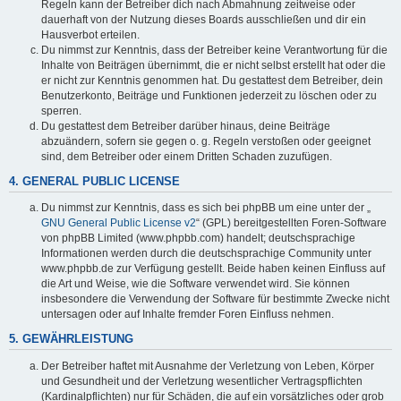
Regeln kann der Betreiber dich nach Abmahnung zeitweise oder
dauerhaft von der Nutzung dieses Boards ausschließen und dir ein
Hausverbot erteilen.
Du nimmst zur Kenntnis, dass der Betreiber keine Verantwortung für die
Inhalte von Beiträgen übernimmt, die er nicht selbst erstellt hat oder die
er nicht zur Kenntnis genommen hat. Du gestattest dem Betreiber, dein
Benutzerkonto, Beiträge und Funktionen jederzeit zu löschen oder zu
sperren.
Du gestattest dem Betreiber darüber hinaus, deine Beiträge
abzuändern, sofern sie gegen o. g. Regeln verstoßen oder geeignet
sind, dem Betreiber oder einem Dritten Schaden zuzufügen.
4. GENERAL PUBLIC LICENSE
Du nimmst zur Kenntnis, dass es sich bei phpBB um eine unter der „
GNU General Public License v2
“ (GPL) bereitgestellten Foren-Software
von phpBB Limited (www.phpbb.com) handelt; deutschsprachige
Informationen werden durch die deutschsprachige Community unter
www.phpbb.de zur Verfügung gestellt. Beide haben keinen Einfluss auf
die Art und Weise, wie die Software verwendet wird. Sie können
insbesondere die Verwendung der Software für bestimmte Zwecke nicht
untersagen oder auf Inhalte fremder Foren Einfluss nehmen.
5. GEWÄHRLEISTUNG
Der Betreiber haftet mit Ausnahme der Verletzung von Leben, Körper
und Gesundheit und der Verletzung wesentlicher Vertragspflichten
(Kardinalpflichten) nur für Schäden, die auf ein vorsätzliches oder grob