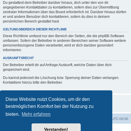
Du gestattest dem Betreiber darüber hinaus, dich unter den von dir
angegebenen Kontaktdaten zu kontaktieren, sofern dies zur Übermittlung
zentraler Informationen über das Board erforderlich ist. Darüber hinaus dürfen
er und andere Benutzer dich kontaktieren, sofern du dies in deinem
persönlichen Bereich gestattet hast.
GELTUNGSBEREICH DIESER RICHTLINIE
Diese Richtlinie umfasst nur den Bereich der Seiten, die die phpBB-Software
umfassen. Sofern der Betreiber in anderen Bereichen seiner Software weitere
personenbezogene Daten verarbeitet, wird er dich darüber gesondert
informieren.
AUSKUNFTSRECHT
Der Betreiber erteilt dir auf Anfrage Auskunft, welche Daten über dich
gespeichert sind.
Du kannst jederzeit die Löschung bzw. Sperrung deiner Daten verlangen.
Kontaktiere hierzu bitte den Betreiber.
Diese Website nutzt Cookies, um dir den
bestmöglichen Komfort bei der Nutzung zu
bieten.
Mehr erfahren
Foren-Übersicht
Alle Zeiten sind
UTC+02:00
Verstanden!
Powered by
phpBB
® Forum Software © phpBB Limited