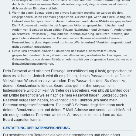
durch den Betreiber weitere Daten als notwendig festgelegt wurden, so ist dies für
dich vor deren Eingabe ersichtlich.
Wenn du einen Beitrag oder eine private Nachricht erstellst, so werden die dort
eingegebenen Daten ebenfalls gespeichert. Gleiches gilt, wenn du einen Beitrag als
Entwurf zwischenspeicherst. In diesen Fällen wird auch deine IP-Adresse gespeichert.
Die IP-Adresse wird weiterhin bei folgenden Aktionen gespeichert: Löschen und
Ändern von Beiträgen (dazu zählen Private Nachrichten und Umfragen), Änderungen
an zentralen Profildaten (E-Mail-Adresse, Kontoaktivierung, Benutzer-Passwort) und
gescheiterte Anmeldeversuche. Die von deinem Browser übermittelte Browser-
Kennzeichnung (User Agent) wird nur in der „Wer ist online?“-Funktion angezeigt und
nicht dauerhaft gespeichert.
Schließlich erfordern einzelne Funktionen des Boards, dass weitere Daten
gespeichert werden. Dazu gehören dein Abstimmungsverhalten bei Umfragen, der
Gelesen-Status von deinen Beiträgen oder explizit von dir gesetzte Lesezeichen oder
Benachrichtigungsfunktionen.
Dein Passwort wird mit einer Einwege-Verschlüsselung (Hash) gespeichert, so
dass es sicher ist. Jedoch wird dir empfohlen, dieses Passwort nicht auf einer
Vielzahl von Webseiten zu verwenden. Das Passwort ist dein Schlüssel zu
deinem Benutzerkonto für das Board, also geh mit ihm sorgsam um.
Insbesondere wird dich kein Vertreter des Betreibers, von phpBB Limited oder
ein Dritter berechtigterweise nach deinem Passwort fragen. Solltest du dein
Passwort vergessen haben, so kannst du die Funktion „Ich habe mein
Passwort vergessen“ benutzen. Die phpBB-Software fragt dich dann nach
deinem Benutzernamen und deiner E-Mail-Adresse und sendet anschließend
ein neu generiertes Passwort an diese Adresse, mit dem du dann auf das
Board zugreifen kannst.
GESTATTUNG DER DATENSPEICHERUNG
Du gestattest dem Betreiber, die von dir eingegebenen und oben näher