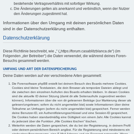
bestehende Vertragsverhältnis mit sofortiger Wirkung.
Die Änderungen gelten als anerkannt und verbindlich, wenn der Nutzer
den Änderungen zugestimmt hat.
Informationen über den Umgang mit deinen persönlichen Daten
sind in der Datenschutzerklärung enthalten.
Datenschutzerklärung
Diese Richtlinie beschreibt, wie „“ („https://forum.casablitzblanca.de“) (im
Folgenden „der Betreiber“) die Daten verwendet, die während deines Foren-
Besuchs gesammelt werden.
UMFANG UND ART DER DATENSPEICHERUNG
Deine Daten werden auf vier verschiedene Arten gesammelt:
Die Forensoftware phpBB erstellt bei deinem Besuch des Boards mehrere Cookies.
Cookies sind kleine Textdateien, die dein Browser als temporäre Dateien ablegt und
die zwischen den einzelnen Aufrufen des Boards erhalten bleiben. In diesen Cookies
sind die aktuelle ID deiner Sitzung (damit dir alle Seitenaufrufe zugeordnet werden
können), Informationen über die von dir gelesenen Beiträge (zur Markierung dieser als
gelesen/ungelesen; sofern du nicht angemeldet bist) sowie Informationen über deine
Teilnahme an Umfragen (sofern du nicht angemeldet bist) gespeichert. Ferner werden
deine Benutzer-ID, ein Authentifizierungsschlüssel und eine Session-ID gespeichert.
Die Cookies haben standardmäßig eine Gültigkeit von einem Jahr. Alle Cookies kannst
du jederzeit über die Funktion „Alle Cookies löschen“ löschen.
Weiterhin werden die Daten gespeichert, die du bei der Registrierung, in deinem Profil
oder deinem persönlichem Bereich angibst. Für die Registrierung sind mindestens ein
eindeutiger Benutzername, eine E-Mail-Adresse und ein Passwort notwendig. Wenn