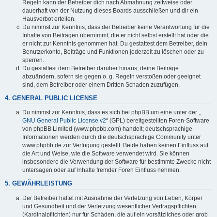
Regeln kann der Betreiber dich nach Abmahnung zeitweise oder
dauerhaft von der Nutzung dieses Boards ausschließen und dir ein
Hausverbot erteilen.
Du nimmst zur Kenntnis, dass der Betreiber keine Verantwortung für die
Inhalte von Beiträgen übernimmt, die er nicht selbst erstellt hat oder die
er nicht zur Kenntnis genommen hat. Du gestattest dem Betreiber, dein
Benutzerkonto, Beiträge und Funktionen jederzeit zu löschen oder zu
sperren.
Du gestattest dem Betreiber darüber hinaus, deine Beiträge
abzuändern, sofern sie gegen o. g. Regeln verstoßen oder geeignet
sind, dem Betreiber oder einem Dritten Schaden zuzufügen.
4. GENERAL PUBLIC LICENSE
Du nimmst zur Kenntnis, dass es sich bei phpBB um eine unter der „
GNU General Public License v2
“ (GPL) bereitgestellten Foren-Software
von phpBB Limited (www.phpbb.com) handelt; deutschsprachige
Informationen werden durch die deutschsprachige Community unter
www.phpbb.de zur Verfügung gestellt. Beide haben keinen Einfluss auf
die Art und Weise, wie die Software verwendet wird. Sie können
insbesondere die Verwendung der Software für bestimmte Zwecke nicht
untersagen oder auf Inhalte fremder Foren Einfluss nehmen.
5. GEWÄHRLEISTUNG
Der Betreiber haftet mit Ausnahme der Verletzung von Leben, Körper
und Gesundheit und der Verletzung wesentlicher Vertragspflichten
(Kardinalpflichten) nur für Schäden, die auf ein vorsätzliches oder grob