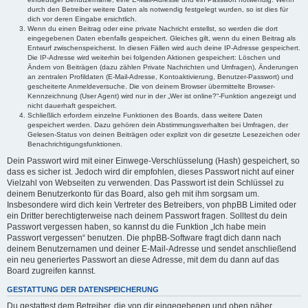
durch den Betreiber weitere Daten als notwendig festgelegt wurden, so ist dies für
dich vor deren Eingabe ersichtlich.
Wenn du einen Beitrag oder eine private Nachricht erstellst, so werden die dort
eingegebenen Daten ebenfalls gespeichert. Gleiches gilt, wenn du einen Beitrag als
Entwurf zwischenspeicherst. In diesen Fällen wird auch deine IP-Adresse gespeichert.
Die IP-Adresse wird weiterhin bei folgenden Aktionen gespeichert: Löschen und
Ändern von Beiträgen (dazu zählen Private Nachrichten und Umfragen), Änderungen
an zentralen Profildaten (E-Mail-Adresse, Kontoaktivierung, Benutzer-Passwort) und
gescheiterte Anmeldeversuche. Die von deinem Browser übermittelte Browser-
Kennzeichnung (User Agent) wird nur in der „Wer ist online?“-Funktion angezeigt und
nicht dauerhaft gespeichert.
Schließlich erfordern einzelne Funktionen des Boards, dass weitere Daten
gespeichert werden. Dazu gehören dein Abstimmungsverhalten bei Umfragen, der
Gelesen-Status von deinen Beiträgen oder explizit von dir gesetzte Lesezeichen oder
Benachrichtigungsfunktionen.
Dein Passwort wird mit einer Einwege-Verschlüsselung (Hash) gespeichert, so
dass es sicher ist. Jedoch wird dir empfohlen, dieses Passwort nicht auf einer
Vielzahl von Webseiten zu verwenden. Das Passwort ist dein Schlüssel zu
deinem Benutzerkonto für das Board, also geh mit ihm sorgsam um.
Insbesondere wird dich kein Vertreter des Betreibers, von phpBB Limited oder
ein Dritter berechtigterweise nach deinem Passwort fragen. Solltest du dein
Passwort vergessen haben, so kannst du die Funktion „Ich habe mein
Passwort vergessen“ benutzen. Die phpBB-Software fragt dich dann nach
deinem Benutzernamen und deiner E-Mail-Adresse und sendet anschließend
ein neu generiertes Passwort an diese Adresse, mit dem du dann auf das
Board zugreifen kannst.
GESTATTUNG DER DATENSPEICHERUNG
Du gestattest dem Betreiber, die von dir eingegebenen und oben näher