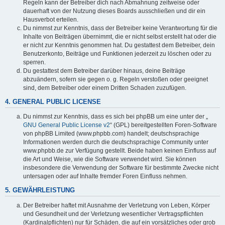
Regeln kann der Betreiber dich nach Abmahnung zeitweise oder
dauerhaft von der Nutzung dieses Boards ausschließen und dir ein
Hausverbot erteilen.
Du nimmst zur Kenntnis, dass der Betreiber keine Verantwortung für die
Inhalte von Beiträgen übernimmt, die er nicht selbst erstellt hat oder die
er nicht zur Kenntnis genommen hat. Du gestattest dem Betreiber, dein
Benutzerkonto, Beiträge und Funktionen jederzeit zu löschen oder zu
sperren.
Du gestattest dem Betreiber darüber hinaus, deine Beiträge
abzuändern, sofern sie gegen o. g. Regeln verstoßen oder geeignet
sind, dem Betreiber oder einem Dritten Schaden zuzufügen.
4. GENERAL PUBLIC LICENSE
Du nimmst zur Kenntnis, dass es sich bei phpBB um eine unter der „
GNU General Public License v2
“ (GPL) bereitgestellten Foren-Software
von phpBB Limited (www.phpbb.com) handelt; deutschsprachige
Informationen werden durch die deutschsprachige Community unter
www.phpbb.de zur Verfügung gestellt. Beide haben keinen Einfluss auf
die Art und Weise, wie die Software verwendet wird. Sie können
insbesondere die Verwendung der Software für bestimmte Zwecke nicht
untersagen oder auf Inhalte fremder Foren Einfluss nehmen.
5. GEWÄHRLEISTUNG
Der Betreiber haftet mit Ausnahme der Verletzung von Leben, Körper
und Gesundheit und der Verletzung wesentlicher Vertragspflichten
(Kardinalpflichten) nur für Schäden, die auf ein vorsätzliches oder grob