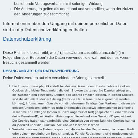
bestehende Vertragsverhältnis mit sofortiger Wirkung.
Die Änderungen gelten als anerkannt und verbindlich, wenn der Nutzer
den Änderungen zugestimmt hat.
Informationen über den Umgang mit deinen persönlichen Daten
sind in der Datenschutzerklärung enthalten.
Datenschutzerklärung
Diese Richtlinie beschreibt, wie „“ („https://forum.casablitzblanca.de“) (im
Folgenden „der Betreiber“) die Daten verwendet, die während deines Foren-
Besuchs gesammelt werden.
UMFANG UND ART DER DATENSPEICHERUNG
Deine Daten werden auf vier verschiedene Arten gesammelt:
Die Forensoftware phpBB erstellt bei deinem Besuch des Boards mehrere Cookies.
Cookies sind kleine Textdateien, die dein Browser als temporäre Dateien ablegt und
die zwischen den einzelnen Aufrufen des Boards erhalten bleiben. In diesen Cookies
sind die aktuelle ID deiner Sitzung (damit dir alle Seitenaufrufe zugeordnet werden
können), Informationen über die von dir gelesenen Beiträge (zur Markierung dieser als
gelesen/ungelesen; sofern du nicht angemeldet bist) sowie Informationen über deine
Teilnahme an Umfragen (sofern du nicht angemeldet bist) gespeichert. Ferner werden
deine Benutzer-ID, ein Authentifizierungsschlüssel und eine Session-ID gespeichert.
Die Cookies haben standardmäßig eine Gültigkeit von einem Jahr. Alle Cookies kannst
du jederzeit über die Funktion „Alle Cookies löschen“ löschen.
Weiterhin werden die Daten gespeichert, die du bei der Registrierung, in deinem Profil
oder deinem persönlichem Bereich angibst. Für die Registrierung sind mindestens ein
eindeutiger Benutzername, eine E-Mail-Adresse und ein Passwort notwendig. Wenn