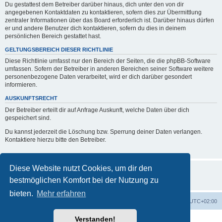
Du gestattest dem Betreiber darüber hinaus, dich unter den von dir
angegebenen Kontaktdaten zu kontaktieren, sofern dies zur Übermittlung
zentraler Informationen über das Board erforderlich ist. Darüber hinaus dürfen
er und andere Benutzer dich kontaktieren, sofern du dies in deinem
persönlichen Bereich gestattet hast.
GELTUNGSBEREICH DIESER RICHTLINIE
Diese Richtlinie umfasst nur den Bereich der Seiten, die die phpBB-Software
umfassen. Sofern der Betreiber in anderen Bereichen seiner Software weitere
personenbezogene Daten verarbeitet, wird er dich darüber gesondert
informieren.
AUSKUNFTSRECHT
Der Betreiber erteilt dir auf Anfrage Auskunft, welche Daten über dich
gespeichert sind.
Du kannst jederzeit die Löschung bzw. Sperrung deiner Daten verlangen.
Kontaktiere hierzu bitte den Betreiber.
Diese Website nutzt Cookies, um dir den
bestmöglichen Komfort bei der Nutzung zu
bieten.
Mehr erfahren
Foren-Übersicht
Alle Zeiten sind
UTC+02:00
Verstanden!
Powered by
phpBB
® Forum Software © phpBB Limited