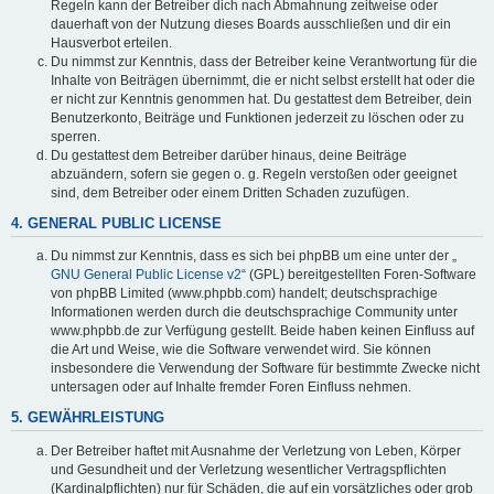
Regeln kann der Betreiber dich nach Abmahnung zeitweise oder
dauerhaft von der Nutzung dieses Boards ausschließen und dir ein
Hausverbot erteilen.
Du nimmst zur Kenntnis, dass der Betreiber keine Verantwortung für die
Inhalte von Beiträgen übernimmt, die er nicht selbst erstellt hat oder die
er nicht zur Kenntnis genommen hat. Du gestattest dem Betreiber, dein
Benutzerkonto, Beiträge und Funktionen jederzeit zu löschen oder zu
sperren.
Du gestattest dem Betreiber darüber hinaus, deine Beiträge
abzuändern, sofern sie gegen o. g. Regeln verstoßen oder geeignet
sind, dem Betreiber oder einem Dritten Schaden zuzufügen.
4. GENERAL PUBLIC LICENSE
Du nimmst zur Kenntnis, dass es sich bei phpBB um eine unter der „
GNU General Public License v2
“ (GPL) bereitgestellten Foren-Software
von phpBB Limited (www.phpbb.com) handelt; deutschsprachige
Informationen werden durch die deutschsprachige Community unter
www.phpbb.de zur Verfügung gestellt. Beide haben keinen Einfluss auf
die Art und Weise, wie die Software verwendet wird. Sie können
insbesondere die Verwendung der Software für bestimmte Zwecke nicht
untersagen oder auf Inhalte fremder Foren Einfluss nehmen.
5. GEWÄHRLEISTUNG
Der Betreiber haftet mit Ausnahme der Verletzung von Leben, Körper
und Gesundheit und der Verletzung wesentlicher Vertragspflichten
(Kardinalpflichten) nur für Schäden, die auf ein vorsätzliches oder grob