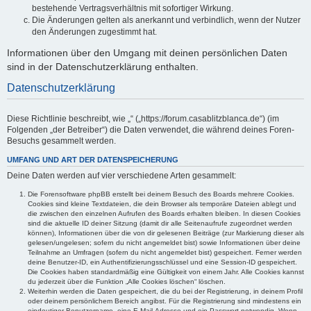
bestehende Vertragsverhältnis mit sofortiger Wirkung.
Die Änderungen gelten als anerkannt und verbindlich, wenn der Nutzer
den Änderungen zugestimmt hat.
Informationen über den Umgang mit deinen persönlichen Daten
sind in der Datenschutzerklärung enthalten.
Datenschutzerklärung
Diese Richtlinie beschreibt, wie „“ („https://forum.casablitzblanca.de“) (im
Folgenden „der Betreiber“) die Daten verwendet, die während deines Foren-
Besuchs gesammelt werden.
UMFANG UND ART DER DATENSPEICHERUNG
Deine Daten werden auf vier verschiedene Arten gesammelt:
Die Forensoftware phpBB erstellt bei deinem Besuch des Boards mehrere Cookies.
Cookies sind kleine Textdateien, die dein Browser als temporäre Dateien ablegt und
die zwischen den einzelnen Aufrufen des Boards erhalten bleiben. In diesen Cookies
sind die aktuelle ID deiner Sitzung (damit dir alle Seitenaufrufe zugeordnet werden
können), Informationen über die von dir gelesenen Beiträge (zur Markierung dieser als
gelesen/ungelesen; sofern du nicht angemeldet bist) sowie Informationen über deine
Teilnahme an Umfragen (sofern du nicht angemeldet bist) gespeichert. Ferner werden
deine Benutzer-ID, ein Authentifizierungsschlüssel und eine Session-ID gespeichert.
Die Cookies haben standardmäßig eine Gültigkeit von einem Jahr. Alle Cookies kannst
du jederzeit über die Funktion „Alle Cookies löschen“ löschen.
Weiterhin werden die Daten gespeichert, die du bei der Registrierung, in deinem Profil
oder deinem persönlichem Bereich angibst. Für die Registrierung sind mindestens ein
eindeutiger Benutzername, eine E-Mail-Adresse und ein Passwort notwendig. Wenn