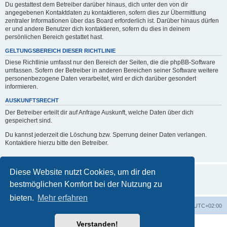
Du gestattest dem Betreiber darüber hinaus, dich unter den von dir
angegebenen Kontaktdaten zu kontaktieren, sofern dies zur Übermittlung
zentraler Informationen über das Board erforderlich ist. Darüber hinaus dürfen
er und andere Benutzer dich kontaktieren, sofern du dies in deinem
persönlichen Bereich gestattet hast.
GELTUNGSBEREICH DIESER RICHTLINIE
Diese Richtlinie umfasst nur den Bereich der Seiten, die die phpBB-Software
umfassen. Sofern der Betreiber in anderen Bereichen seiner Software weitere
personenbezogene Daten verarbeitet, wird er dich darüber gesondert
informieren.
AUSKUNFTSRECHT
Der Betreiber erteilt dir auf Anfrage Auskunft, welche Daten über dich
gespeichert sind.
Du kannst jederzeit die Löschung bzw. Sperrung deiner Daten verlangen.
Kontaktiere hierzu bitte den Betreiber.
Diese Website nutzt Cookies, um dir den
bestmöglichen Komfort bei der Nutzung zu
bieten.
Mehr erfahren
Foren-Übersicht
Alle Zeiten sind
UTC+02:00
Verstanden!
Powered by
phpBB
® Forum Software © phpBB Limited