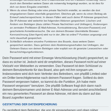
durch den Betreiber weitere Daten als notwendig festgelegt wurden, so ist dies für
dich vor deren Eingabe ersichtlich.
Wenn du einen Beitrag oder eine private Nachricht erstellst, so werden die dort
eingegebenen Daten ebenfalls gespeichert. Gleiches gilt, wenn du einen Beitrag als
Entwurf zwischenspeicherst. In diesen Fällen wird auch deine IP-Adresse gespeichert.
Die IP-Adresse wird weiterhin bei folgenden Aktionen gespeichert: Löschen und
Ändern von Beiträgen (dazu zählen Private Nachrichten und Umfragen), Änderungen
an zentralen Profildaten (E-Mail-Adresse, Kontoaktivierung, Benutzer-Passwort) und
gescheiterte Anmeldeversuche. Die von deinem Browser übermittelte Browser-
Kennzeichnung (User Agent) wird nur in der „Wer ist online?“-Funktion angezeigt und
nicht dauerhaft gespeichert.
Schließlich erfordern einzelne Funktionen des Boards, dass weitere Daten
gespeichert werden. Dazu gehören dein Abstimmungsverhalten bei Umfragen, der
Gelesen-Status von deinen Beiträgen oder explizit von dir gesetzte Lesezeichen oder
Benachrichtigungsfunktionen.
Dein Passwort wird mit einer Einwege-Verschlüsselung (Hash) gespeichert, so
dass es sicher ist. Jedoch wird dir empfohlen, dieses Passwort nicht auf einer
Vielzahl von Webseiten zu verwenden. Das Passwort ist dein Schlüssel zu
deinem Benutzerkonto für das Board, also geh mit ihm sorgsam um.
Insbesondere wird dich kein Vertreter des Betreibers, von phpBB Limited oder
ein Dritter berechtigterweise nach deinem Passwort fragen. Solltest du dein
Passwort vergessen haben, so kannst du die Funktion „Ich habe mein
Passwort vergessen“ benutzen. Die phpBB-Software fragt dich dann nach
deinem Benutzernamen und deiner E-Mail-Adresse und sendet anschließend
ein neu generiertes Passwort an diese Adresse, mit dem du dann auf das
Board zugreifen kannst.
GESTATTUNG DER DATENSPEICHERUNG
Du gestattest dem Betreiber, die von dir eingegebenen und oben näher