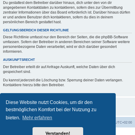
Du gestattest dem Betreiber darüber hinaus, dich unter den von dir
angegebenen Kontaktdaten zu kontaktieren, sofern dies zur Übermittlung
zentraler Informationen über das Board erforderlich ist. Darüber hinaus dürfen
er und andere Benutzer dich kontaktieren, sofern du dies in deinem
persönlichen Bereich gestattet hast.
GELTUNGSBEREICH DIESER RICHTLINIE
Diese Richtlinie umfasst nur den Bereich der Seiten, die die phpBB-Software
umfassen. Sofern der Betreiber in anderen Bereichen seiner Software weitere
personenbezogene Daten verarbeitet, wird er dich darüber gesondert
informieren.
AUSKUNFTSRECHT
Der Betreiber erteilt dir auf Anfrage Auskunft, welche Daten über dich
gespeichert sind.
Du kannst jederzeit die Löschung bzw. Sperrung deiner Daten verlangen.
Kontaktiere hierzu bitte den Betreiber.
Diese Website nutzt Cookies, um dir den
bestmöglichen Komfort bei der Nutzung zu
bieten.
Mehr erfahren
Foren-Übersicht
Alle Zeiten sind
UTC+02:00
Verstanden!
Powered by
phpBB
® Forum Software © phpBB Limited