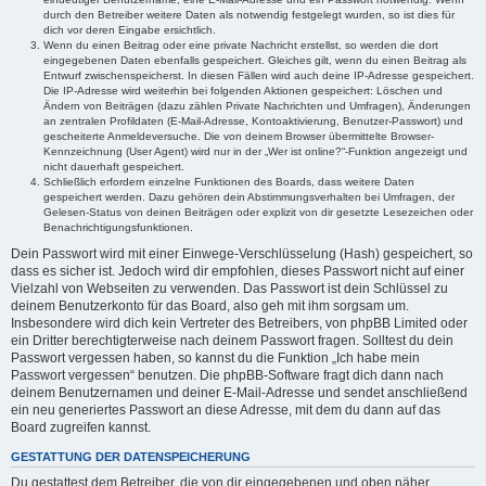
durch den Betreiber weitere Daten als notwendig festgelegt wurden, so ist dies für
dich vor deren Eingabe ersichtlich.
Wenn du einen Beitrag oder eine private Nachricht erstellst, so werden die dort
eingegebenen Daten ebenfalls gespeichert. Gleiches gilt, wenn du einen Beitrag als
Entwurf zwischenspeicherst. In diesen Fällen wird auch deine IP-Adresse gespeichert.
Die IP-Adresse wird weiterhin bei folgenden Aktionen gespeichert: Löschen und
Ändern von Beiträgen (dazu zählen Private Nachrichten und Umfragen), Änderungen
an zentralen Profildaten (E-Mail-Adresse, Kontoaktivierung, Benutzer-Passwort) und
gescheiterte Anmeldeversuche. Die von deinem Browser übermittelte Browser-
Kennzeichnung (User Agent) wird nur in der „Wer ist online?“-Funktion angezeigt und
nicht dauerhaft gespeichert.
Schließlich erfordern einzelne Funktionen des Boards, dass weitere Daten
gespeichert werden. Dazu gehören dein Abstimmungsverhalten bei Umfragen, der
Gelesen-Status von deinen Beiträgen oder explizit von dir gesetzte Lesezeichen oder
Benachrichtigungsfunktionen.
Dein Passwort wird mit einer Einwege-Verschlüsselung (Hash) gespeichert, so
dass es sicher ist. Jedoch wird dir empfohlen, dieses Passwort nicht auf einer
Vielzahl von Webseiten zu verwenden. Das Passwort ist dein Schlüssel zu
deinem Benutzerkonto für das Board, also geh mit ihm sorgsam um.
Insbesondere wird dich kein Vertreter des Betreibers, von phpBB Limited oder
ein Dritter berechtigterweise nach deinem Passwort fragen. Solltest du dein
Passwort vergessen haben, so kannst du die Funktion „Ich habe mein
Passwort vergessen“ benutzen. Die phpBB-Software fragt dich dann nach
deinem Benutzernamen und deiner E-Mail-Adresse und sendet anschließend
ein neu generiertes Passwort an diese Adresse, mit dem du dann auf das
Board zugreifen kannst.
GESTATTUNG DER DATENSPEICHERUNG
Du gestattest dem Betreiber, die von dir eingegebenen und oben näher