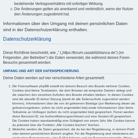
bestehende Vertragsverhältnis mit sofortiger Wirkung.
Die Änderungen gelten als anerkannt und verbindlich, wenn der Nutzer
den Änderungen zugestimmt hat.
Informationen über den Umgang mit deinen persönlichen Daten
sind in der Datenschutzerklärung enthalten.
Datenschutzerklärung
Diese Richtlinie beschreibt, wie „“ („https://forum.casablitzblanca.de“) (im
Folgenden „der Betreiber“) die Daten verwendet, die während deines Foren-
Besuchs gesammelt werden.
UMFANG UND ART DER DATENSPEICHERUNG
Deine Daten werden auf vier verschiedene Arten gesammelt:
Die Forensoftware phpBB erstellt bei deinem Besuch des Boards mehrere Cookies.
Cookies sind kleine Textdateien, die dein Browser als temporäre Dateien ablegt und
die zwischen den einzelnen Aufrufen des Boards erhalten bleiben. In diesen Cookies
sind die aktuelle ID deiner Sitzung (damit dir alle Seitenaufrufe zugeordnet werden
können), Informationen über die von dir gelesenen Beiträge (zur Markierung dieser als
gelesen/ungelesen; sofern du nicht angemeldet bist) sowie Informationen über deine
Teilnahme an Umfragen (sofern du nicht angemeldet bist) gespeichert. Ferner werden
deine Benutzer-ID, ein Authentifizierungsschlüssel und eine Session-ID gespeichert.
Die Cookies haben standardmäßig eine Gültigkeit von einem Jahr. Alle Cookies kannst
du jederzeit über die Funktion „Alle Cookies löschen“ löschen.
Weiterhin werden die Daten gespeichert, die du bei der Registrierung, in deinem Profil
oder deinem persönlichem Bereich angibst. Für die Registrierung sind mindestens ein
eindeutiger Benutzername, eine E-Mail-Adresse und ein Passwort notwendig. Wenn