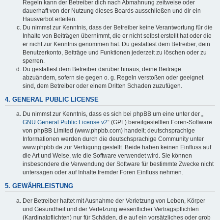
Regeln kann der Betreiber dich nach Abmahnung zeitweise oder
dauerhaft von der Nutzung dieses Boards ausschließen und dir ein
Hausverbot erteilen.
Du nimmst zur Kenntnis, dass der Betreiber keine Verantwortung für die
Inhalte von Beiträgen übernimmt, die er nicht selbst erstellt hat oder die
er nicht zur Kenntnis genommen hat. Du gestattest dem Betreiber, dein
Benutzerkonto, Beiträge und Funktionen jederzeit zu löschen oder zu
sperren.
Du gestattest dem Betreiber darüber hinaus, deine Beiträge
abzuändern, sofern sie gegen o. g. Regeln verstoßen oder geeignet
sind, dem Betreiber oder einem Dritten Schaden zuzufügen.
4. GENERAL PUBLIC LICENSE
Du nimmst zur Kenntnis, dass es sich bei phpBB um eine unter der „
GNU General Public License v2
“ (GPL) bereitgestellten Foren-Software
von phpBB Limited (www.phpbb.com) handelt; deutschsprachige
Informationen werden durch die deutschsprachige Community unter
www.phpbb.de zur Verfügung gestellt. Beide haben keinen Einfluss auf
die Art und Weise, wie die Software verwendet wird. Sie können
insbesondere die Verwendung der Software für bestimmte Zwecke nicht
untersagen oder auf Inhalte fremder Foren Einfluss nehmen.
5. GEWÄHRLEISTUNG
Der Betreiber haftet mit Ausnahme der Verletzung von Leben, Körper
und Gesundheit und der Verletzung wesentlicher Vertragspflichten
(Kardinalpflichten) nur für Schäden, die auf ein vorsätzliches oder grob