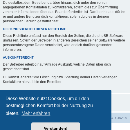
Du gestattest dem Betreiber darüber hinaus, dich unter den von dir
angegebenen Kontaktdaten zu kontaktieren, sofern dies zur Übermittlung
zentraler Informationen über das Board erforderlich ist. Darüber hinaus dürfen
er und andere Benutzer dich kontaktieren, sofern du dies in deinem
persönlichen Bereich gestattet hast.
GELTUNGSBEREICH DIESER RICHTLINIE
Diese Richtlinie umfasst nur den Bereich der Seiten, die die phpBB-Software
umfassen. Sofern der Betreiber in anderen Bereichen seiner Software weitere
personenbezogene Daten verarbeitet, wird er dich darüber gesondert
informieren.
AUSKUNFTSRECHT
Der Betreiber erteilt dir auf Anfrage Auskunft, welche Daten über dich
gespeichert sind.
Du kannst jederzeit die Löschung bzw. Sperrung deiner Daten verlangen.
Kontaktiere hierzu bitte den Betreiber.
Diese Website nutzt Cookies, um dir den
bestmöglichen Komfort bei der Nutzung zu
bieten.
Mehr erfahren
Foren-Übersicht
Alle Zeiten sind
UTC+02:00
Verstanden!
Powered by
phpBB
® Forum Software © phpBB Limited