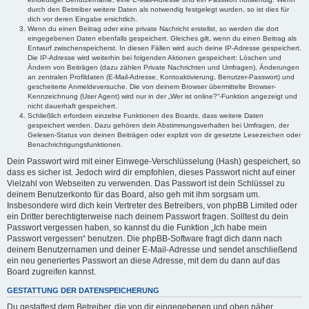
durch den Betreiber weitere Daten als notwendig festgelegt wurden, so ist dies für
dich vor deren Eingabe ersichtlich.
Wenn du einen Beitrag oder eine private Nachricht erstellst, so werden die dort
eingegebenen Daten ebenfalls gespeichert. Gleiches gilt, wenn du einen Beitrag als
Entwurf zwischenspeicherst. In diesen Fällen wird auch deine IP-Adresse gespeichert.
Die IP-Adresse wird weiterhin bei folgenden Aktionen gespeichert: Löschen und
Ändern von Beiträgen (dazu zählen Private Nachrichten und Umfragen), Änderungen
an zentralen Profildaten (E-Mail-Adresse, Kontoaktivierung, Benutzer-Passwort) und
gescheiterte Anmeldeversuche. Die von deinem Browser übermittelte Browser-
Kennzeichnung (User Agent) wird nur in der „Wer ist online?“-Funktion angezeigt und
nicht dauerhaft gespeichert.
Schließlich erfordern einzelne Funktionen des Boards, dass weitere Daten
gespeichert werden. Dazu gehören dein Abstimmungsverhalten bei Umfragen, der
Gelesen-Status von deinen Beiträgen oder explizit von dir gesetzte Lesezeichen oder
Benachrichtigungsfunktionen.
Dein Passwort wird mit einer Einwege-Verschlüsselung (Hash) gespeichert, so
dass es sicher ist. Jedoch wird dir empfohlen, dieses Passwort nicht auf einer
Vielzahl von Webseiten zu verwenden. Das Passwort ist dein Schlüssel zu
deinem Benutzerkonto für das Board, also geh mit ihm sorgsam um.
Insbesondere wird dich kein Vertreter des Betreibers, von phpBB Limited oder
ein Dritter berechtigterweise nach deinem Passwort fragen. Solltest du dein
Passwort vergessen haben, so kannst du die Funktion „Ich habe mein
Passwort vergessen“ benutzen. Die phpBB-Software fragt dich dann nach
deinem Benutzernamen und deiner E-Mail-Adresse und sendet anschließend
ein neu generiertes Passwort an diese Adresse, mit dem du dann auf das
Board zugreifen kannst.
GESTATTUNG DER DATENSPEICHERUNG
Du gestattest dem Betreiber, die von dir eingegebenen und oben näher