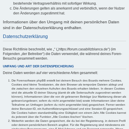
bestehende Vertragsverhältnis mit sofortiger Wirkung.
Die Änderungen gelten als anerkannt und verbindlich, wenn der Nutzer
den Änderungen zugestimmt hat.
Informationen über den Umgang mit deinen persönlichen Daten
sind in der Datenschutzerklärung enthalten.
Datenschutzerklärung
Diese Richtlinie beschreibt, wie „“ („https://forum.casablitzblanca.de“) (im
Folgenden „der Betreiber“) die Daten verwendet, die während deines Foren-
Besuchs gesammelt werden.
UMFANG UND ART DER DATENSPEICHERUNG
Deine Daten werden auf vier verschiedene Arten gesammelt:
Die Forensoftware phpBB erstellt bei deinem Besuch des Boards mehrere Cookies.
Cookies sind kleine Textdateien, die dein Browser als temporäre Dateien ablegt und
die zwischen den einzelnen Aufrufen des Boards erhalten bleiben. In diesen Cookies
sind die aktuelle ID deiner Sitzung (damit dir alle Seitenaufrufe zugeordnet werden
können), Informationen über die von dir gelesenen Beiträge (zur Markierung dieser als
gelesen/ungelesen; sofern du nicht angemeldet bist) sowie Informationen über deine
Teilnahme an Umfragen (sofern du nicht angemeldet bist) gespeichert. Ferner werden
deine Benutzer-ID, ein Authentifizierungsschlüssel und eine Session-ID gespeichert.
Die Cookies haben standardmäßig eine Gültigkeit von einem Jahr. Alle Cookies kannst
du jederzeit über die Funktion „Alle Cookies löschen“ löschen.
Weiterhin werden die Daten gespeichert, die du bei der Registrierung, in deinem Profil
oder deinem persönlichem Bereich angibst. Für die Registrierung sind mindestens ein
eindeutiger Benutzername, eine E-Mail-Adresse und ein Passwort notwendig. Wenn