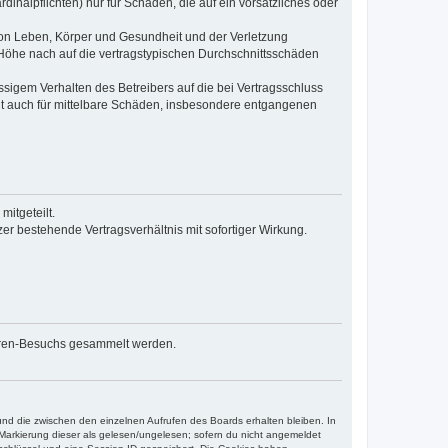
inalpflichten) nur für Schäden, die auf ein vorsätzliches oder
von Leben, Körper und Gesundheit und der Verletzung
r Höhe nach auf die vertragstypischen Durchschnittsschäden
sigem Verhalten des Betreibers auf die bei Vertragsschluss
lt auch für mittelbare Schäden, insbesondere entgangenen
itgeteilt.
r bestehende Vertragsverhältnis mit sofortiger Wirkung.
 Foren-Besuchs gesammelt werden.
und die zwischen den einzelnen Aufrufen des Boards erhalten bleiben. In
r Markierung dieser als gelesen/ungelesen; sofern du nicht angemeldet