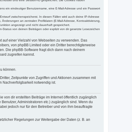
sschlüssel und eine Session-ID gespeichert. Die Cookies haben
estens ein eindeutiger Benutzername, eine E-Mail-Adresse und ein Passwort
 Entwurf zwischenspeicherst. In diesen Fällen wird auch deine IP-Adresse
, Änderungen an zentralen Profildaten (E-Mail-Adresse, Kontoaktivierung,
unktion angezeigt und nicht dauerhaft gespeichert.
-Status von deinen Beiträgen oder explizit von dir gesetzte Lesezeichen
cht auf einer Vielzahl von Webseiten zu verwenden. Das
ibers, von phpBB Limited oder ein Dritter berechtigterweise
zen. Die phpBB-Software fragt dich dann nach deinem
ard zugreifen kannst.
zu können.
ritter, Zeitpunkte von Zugriffen und Aktionen zusammen mit
 Nachverfolgbarkeit notwendig ist.
von dir erstellten Beiträge im Internet öffentlich zugänglich
e Benutzer, Administratoren etc.) zugänglich sind. Wenn du
abei jedoch nur für den Betreiber und von ihm beauftragte
setzlicher Regelungen zur Weitergabe der Daten (z. B. an