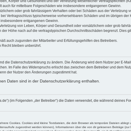
ben, Körper und Gesundheit und der Verletzung wesentlicher Vertragspflichten (Kard
gilt auch für mittelbare Folgeschäden wie insbesondere entgangenen Gewinn.
ätzlichem oder grob fahrlässigem Verhalten oder bei Schäden aus der Verletzung 
 die bei Vertragsschluss typischerweise vorhersehbaren Schäden und im übrigen de
wie insbesondere entgangenen Gewinn.
erletzung von Leben, Körper und Gesundheit oder vorsätzlichem oder grob fahrläs
der Höhe nach auf die vertragstypischen Durchschnittsschäden begrenzt. Dies gi
mäß auch zugunsten der Mitarbeiter und Erfüllungsgehilfen des Betreibers.
 Recht bleiben unberührt.
und die Datenschutzerklärung zu ändern. Die Änderung wird dem Nutzer per E-Mail m
chen. Im Falle des Widerspruchs erlischt das zwischen dem Betreiber und dem Nutze
wenn der Nutzer den Änderungen zugestimmt hat.
en Daten sind in der Datenschutzerklärung enthalten.
blanca.de“) (im Folgenden „der Betreiber“) die Daten verwendet, die während deines
rere Cookies. Cookies sind kleine Textdateien, die dein Browser als temporäre Dateien ablegt 
 Seitenaufrufe zugeordnet werden können), Informationen über die von dir gelesenen Beiträge (zu