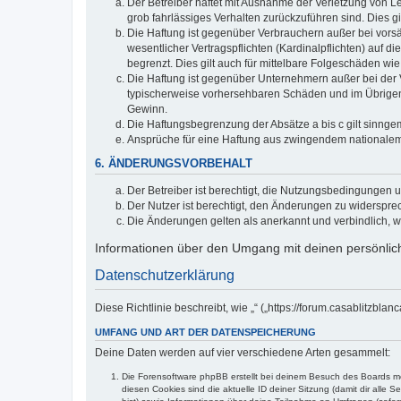
Der Betreiber haftet mit Ausnahme der Verletzung von Le
grob fahrlässiges Verhalten zurückzuführen sind. Dies 
Die Haftung ist gegenüber Verbrauchern außer bei vors
wesentlicher Vertragspflichten (Kardinalpflichten) auf
begrenzt. Dies gilt auch für mittelbare Folgeschäden 
Die Haftung ist gegenüber Unternehmern außer bei der V
typischerweise vorhersehbaren Schäden und im Übrigen 
Gewinn.
Die Haftungsbegrenzung der Absätze a bis c gilt sinnge
Ansprüche für eine Haftung aus zwingendem nationalem
6. ÄNDERUNGSVORBEHALT
Der Betreiber ist berechtigt, die Nutzungsbedingungen 
Der Nutzer ist berechtigt, den Änderungen zu widerspre
Die Änderungen gelten als anerkannt und verbindlich, 
Informationen über den Umgang mit deinen persönlich
Datenschutzerklärung
Diese Richtlinie beschreibt, wie „“ („https://forum.casablitz
UMFANG UND ART DER DATENSPEICHERUNG
Deine Daten werden auf vier verschiedene Arten gesammelt:
Die Forensoftware phpBB erstellt bei deinem Besuch des Boards meh
diesen Cookies sind die aktuelle ID deiner Sitzung (damit dir alle