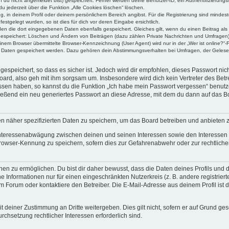
n du nicht angemeldet bist) gespeichert. Ferner werden deine Benutzer-ID, ein Authentifizierung
u jederzeit über die Funktion „Alle Cookies löschen“ löschen.
ng, in deinem Profil oder deinem persönlichem Bereich angibst. Für die Registrierung sind mind
stgelegt wurden, so ist dies für dich vor deren Eingabe ersichtlich.
rden die dort eingegebenen Daten ebenfalls gespeichert. Gleiches gilt, wenn du einen Beitrag als
 gespeichert: Löschen und Ändern von Beiträgen (dazu zählen Private Nachrichten und Umfragen)
em Browser übermittelte Browser-Kennzeichnung (User Agent) wird nur in der „Wer ist online?“-F
re Daten gespeichert werden. Dazu gehören dein Abstimmungsverhalten bei Umfragen, der Gelesen
espeichert, so dass es sicher ist. Jedoch wird dir empfohlen, dieses Passwort ni
ard, also geh mit ihm sorgsam um. Insbesondere wird dich kein Vertreter des Betre
essen haben, so kannst du die Funktion „Ich habe mein Passwort vergessen“ benut
ßend ein neu generiertes Passwort an diese Adresse, mit dem du dann auf das Bo
en näher spezifizierten Daten zu speichern, um das Board betreiben und anbieten 
 Interessenabwägung zwischen deinen und seinen Interessen sowie den Interessen D
rowser-Kennung zu speichern, sofern dies zur Gefahrenabwehr oder zur rechtlichen
 zu ermöglichen. Du bist dir daher bewusst, dass die Daten deines Profils und die 
e Informationen nur für einen eingeschränkten Nutzerkreis (z. B. andere registriert
Forum oder kontaktiere den Betreiber. Die E-Mail-Adresse aus deinem Profil ist d
 deiner Zustimmung an Dritte weitergeben. Dies gilt nicht, sofern er auf Grund ge
urchsetzung rechtlicher Interessen erforderlich sind.