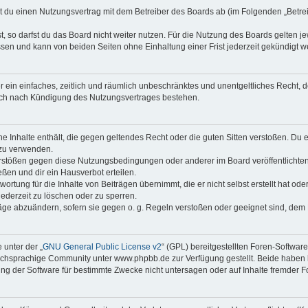
eßt du einen Nutzungsvertrag mit dem Betreiber des Boards ab (im Folgenden „Betr
 so darfst du das Board nicht weiter nutzen. Für die Nutzung des Boards gelten jew
sen und kann von beiden Seiten ohne Einhaltung einer Frist jederzeit gekündigt w
ber ein einfaches, zeitlich und räumlich unbeschränktes und unentgeltliches Recht
auch nach Kündigung des Nutzungsvertrages bestehen.
ine Inhalte enthält, die gegen geltendes Recht oder die guten Sitten verstoßen. Du 
 zu verwenden.
erstößen gegen diese Nutzungsbedingungen oder anderer im Board veröffentlichte
ßen und dir ein Hausverbot erteilen.
ortung für die Inhalte von Beiträgen übernimmt, die er nicht selbst erstellt hat od
jederzeit zu löschen oder zu sperren.
räge abzuändern, sofern sie gegen o. g. Regeln verstoßen oder geeignet sind, dem
 unter der „
GNU General Public License v2
“ (GPL) bereitgestellten Foren-Softwa
chsprachige Community unter www.phpbb.de zur Verfügung gestellt. Beide haben ke
g der Software für bestimmte Zwecke nicht untersagen oder auf Inhalte fremder F