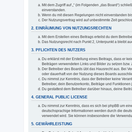
Mit dem Zugriff auf „“ (im Folgenden „das Board“) schli
einverstanden.
Wenn du mit diesen Regelungen nicht einverstanden bist,
Der Nutzungsvertrag wird auf unbestimmte Zeit geschlos
2. EINRÄUMUNG VON NUTZUNGSRECHTEN
Mit dem Erstellen eines Beitrags erteilst du dem Betrei
Das Nutzungsrecht nach Punkt 2, Unterpunkt a bleibt 
3. PFLICHTEN DES NUTZERS
Du erklärst mit der Erstellung eines Beitrags, dass er ke
Beiträgen verwendeten Links und Bilder zu setzen bzw.
Der Betreiber des Boards übt das Hausrecht aus. Bei V
oder dauerhaft von der Nutzung dieses Boards ausschlie
Du nimmst zur Kenntnis, dass der Betreiber keine Verantw
Betreiber, dein Benutzerkonto, Beiträge und Funktionen 
Du gestattest dem Betreiber darüber hinaus, deine Beit
4. GENERAL PUBLIC LICENSE
Du nimmst zur Kenntnis, dass es sich bei phpBB um eine
deutschsprachige Informationen werden durch die deuts
verwendet wird. Sie können insbesondere die Verwendun
5. GEWÄHRLEISTUNG