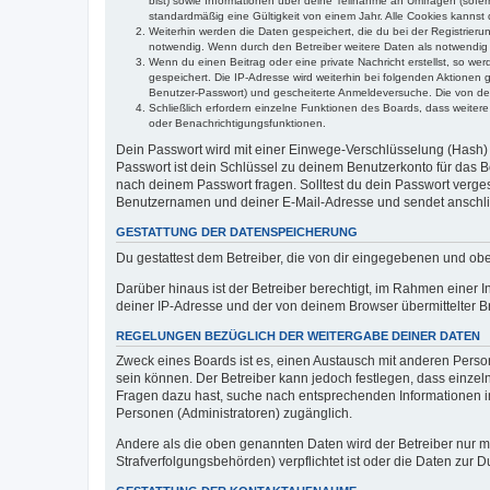
bist) sowie Informationen über deine Teilnahme an Umfragen (sofer
standardmäßig eine Gültigkeit von einem Jahr. Alle Cookies kannst d
Weiterhin werden die Daten gespeichert, die du bei der Registrieru
notwendig. Wenn durch den Betreiber weitere Daten als notwendig fe
Wenn du einen Beitrag oder eine private Nachricht erstellst, so we
gespeichert. Die IP-Adresse wird weiterhin bei folgenden Aktionen
Benutzer-Passwort) und gescheiterte Anmeldeversuche. Die von dein
Schließlich erfordern einzelne Funktionen des Boards, dass weite
oder Benachrichtigungsfunktionen.
Dein Passwort wird mit einer Einwege-Verschlüsselung (Hash) g
Passwort ist dein Schlüssel zu deinem Benutzerkonto für das Bo
nach deinem Passwort fragen. Solltest du dein Passwort verg
Benutzernamen und deiner E-Mail-Adresse und sendet anschlie
GESTATTUNG DER DATENSPEICHERUNG
Du gestattest dem Betreiber, die von dir eingegebenen und ob
Darüber hinaus ist der Betreiber berechtigt, im Rahmen einer
deiner IP-Adresse und der von deinem Browser übermittelter B
REGELUNGEN BEZÜGLICH DER WEITERGABE DEINER DATEN
Zweck eines Boards ist es, einen Austausch mit anderen Personen
sein können. Der Betreiber kann jedoch festlegen, dass einzeln
Fragen dazu hast, suche nach entsprechenden Informationen im 
Personen (Administratoren) zugänglich.
Andere als die oben genannten Daten wird der Betreiber nur mit
Strafverfolgungsbehörden) verpflichtet ist oder die Daten zur D