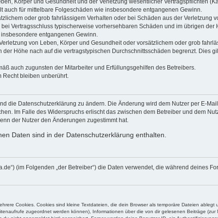
ben, Körper und Gesundheit und der Verletzung wesentlicher Vertragspflichten (Kard
gilt auch für mittelbare Folgeschäden wie insbesondere entgangenen Gewinn.
ätzlichem oder grob fahrlässigem Verhalten oder bei Schäden aus der Verletzung 
 die bei Vertragsschluss typischerweise vorhersehbaren Schäden und im übrigen de
wie insbesondere entgangenen Gewinn.
erletzung von Leben, Körper und Gesundheit oder vorsätzlichem oder grob fahrläs
der Höhe nach auf die vertragstypischen Durchschnittsschäden begrenzt. Dies gi
mäß auch zugunsten der Mitarbeiter und Erfüllungsgehilfen des Betreibers.
 Recht bleiben unberührt.
und die Datenschutzerklärung zu ändern. Die Änderung wird dem Nutzer per E-Mail m
chen. Im Falle des Widerspruchs erlischt das zwischen dem Betreiber und dem Nutze
wenn der Nutzer den Änderungen zugestimmt hat.
en Daten sind in der Datenschutzerklärung enthalten.
blanca.de“) (im Folgenden „der Betreiber“) die Daten verwendet, die während deines
rere Cookies. Cookies sind kleine Textdateien, die dein Browser als temporäre Dateien ablegt 
 Seitenaufrufe zugeordnet werden können), Informationen über die von dir gelesenen Beiträge (zu