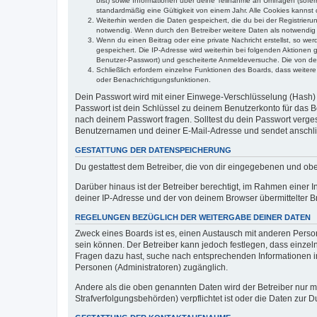
bist) sowie Informationen über deine Teilnahme an Umfragen (sofer
standardmäßig eine Gültigkeit von einem Jahr. Alle Cookies kannst d
Weiterhin werden die Daten gespeichert, die du bei der Registrieru
notwendig. Wenn durch den Betreiber weitere Daten als notwendig fe
Wenn du einen Beitrag oder eine private Nachricht erstellst, so we
gespeichert. Die IP-Adresse wird weiterhin bei folgenden Aktionen
Benutzer-Passwort) und gescheiterte Anmeldeversuche. Die von dein
Schließlich erfordern einzelne Funktionen des Boards, dass weite
oder Benachrichtigungsfunktionen.
Dein Passwort wird mit einer Einwege-Verschlüsselung (Hash) g
Passwort ist dein Schlüssel zu deinem Benutzerkonto für das Bo
nach deinem Passwort fragen. Solltest du dein Passwort verg
Benutzernamen und deiner E-Mail-Adresse und sendet anschlie
GESTATTUNG DER DATENSPEICHERUNG
Du gestattest dem Betreiber, die von dir eingegebenen und ob
Darüber hinaus ist der Betreiber berechtigt, im Rahmen einer
deiner IP-Adresse und der von deinem Browser übermittelter B
REGELUNGEN BEZÜGLICH DER WEITERGABE DEINER DATEN
Zweck eines Boards ist es, einen Austausch mit anderen Personen
sein können. Der Betreiber kann jedoch festlegen, dass einzeln
Fragen dazu hast, suche nach entsprechenden Informationen im 
Personen (Administratoren) zugänglich.
Andere als die oben genannten Daten wird der Betreiber nur mit
Strafverfolgungsbehörden) verpflichtet ist oder die Daten zur D