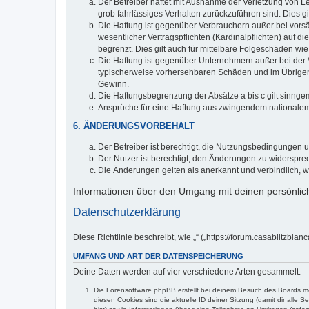
Der Betreiber haftet mit Ausnahme der Verletzung von Le
grob fahrlässiges Verhalten zurückzuführen sind. Dies 
Die Haftung ist gegenüber Verbrauchern außer bei vors
wesentlicher Vertragspflichten (Kardinalpflichten) auf
begrenzt. Dies gilt auch für mittelbare Folgeschäden 
Die Haftung ist gegenüber Unternehmern außer bei der V
typischerweise vorhersehbaren Schäden und im Übrigen 
Gewinn.
Die Haftungsbegrenzung der Absätze a bis c gilt sinnge
Ansprüche für eine Haftung aus zwingendem nationalem
6. ÄNDERUNGSVORBEHALT
Der Betreiber ist berechtigt, die Nutzungsbedingungen 
Der Nutzer ist berechtigt, den Änderungen zu widerspre
Die Änderungen gelten als anerkannt und verbindlich, 
Informationen über den Umgang mit deinen persönlich
Datenschutzerklärung
Diese Richtlinie beschreibt, wie „“ („https://forum.casablitz
UMFANG UND ART DER DATENSPEICHERUNG
Deine Daten werden auf vier verschiedene Arten gesammelt:
Die Forensoftware phpBB erstellt bei deinem Besuch des Boards meh
diesen Cookies sind die aktuelle ID deiner Sitzung (damit dir alle