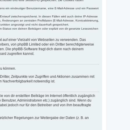
sschlüssel und eine Session-ID gespeichert. Die Cookies haben
estens ein eindeutiger Benutzername, eine E-Mail-Adresse und ein Passwort
 Entwurf zwischenspeicherst. In diesen Fällen wird auch deine IP-Adresse
, Änderungen an zentralen Profildaten (E-Mail-Adresse, Kontoaktivierung,
unktion angezeigt und nicht dauerhaft gespeichert.
-Status von deinen Beiträgen oder explizit von dir gesetzte Lesezeichen
cht auf einer Vielzahl von Webseiten zu verwenden. Das
ibers, von phpBB Limited oder ein Dritter berechtigterweise
zen. Die phpBB-Software fragt dich dann nach deinem
ard zugreifen kannst.
zu können.
ritter, Zeitpunkte von Zugriffen und Aktionen zusammen mit
 Nachverfolgbarkeit notwendig ist.
von dir erstellten Beiträge im Internet öffentlich zugänglich
e Benutzer, Administratoren etc.) zugänglich sind. Wenn du
abei jedoch nur für den Betreiber und von ihm beauftragte
setzlicher Regelungen zur Weitergabe der Daten (z. B. an