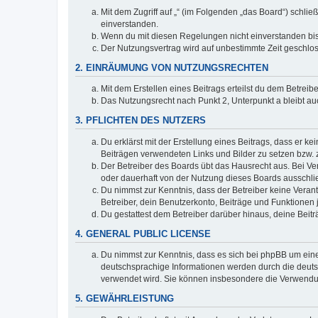
Mit dem Zugriff auf „“ (im Folgenden „das Board“) schli
einverstanden.
Wenn du mit diesen Regelungen nicht einverstanden bist,
Der Nutzungsvertrag wird auf unbestimmte Zeit geschlos
2. EINRÄUMUNG VON NUTZUNGSRECHTEN
Mit dem Erstellen eines Beitrags erteilst du dem Betrei
Das Nutzungsrecht nach Punkt 2, Unterpunkt a bleibt 
3. PFLICHTEN DES NUTZERS
Du erklärst mit der Erstellung eines Beitrags, dass er ke
Beiträgen verwendeten Links und Bilder zu setzen bzw.
Der Betreiber des Boards übt das Hausrecht aus. Bei V
oder dauerhaft von der Nutzung dieses Boards ausschlie
Du nimmst zur Kenntnis, dass der Betreiber keine Verantw
Betreiber, dein Benutzerkonto, Beiträge und Funktionen 
Du gestattest dem Betreiber darüber hinaus, deine Beit
4. GENERAL PUBLIC LICENSE
Du nimmst zur Kenntnis, dass es sich bei phpBB um eine
deutschsprachige Informationen werden durch die deuts
verwendet wird. Sie können insbesondere die Verwendun
5. GEWÄHRLEISTUNG