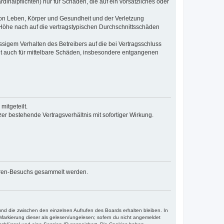
inalpflichten) nur für Schäden, die auf ein vorsätzliches oder
von Leben, Körper und Gesundheit und der Verletzung
r Höhe nach auf die vertragstypischen Durchschnittsschäden
sigem Verhalten des Betreibers auf die bei Vertragsschluss
lt auch für mittelbare Schäden, insbesondere entgangenen
itgeteilt.
r bestehende Vertragsverhältnis mit sofortiger Wirkung.
 Foren-Besuchs gesammelt werden.
und die zwischen den einzelnen Aufrufen des Boards erhalten bleiben. In
r Markierung dieser als gelesen/ungelesen; sofern du nicht angemeldet