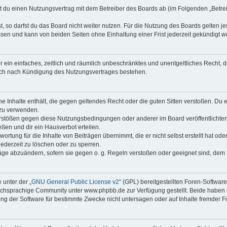
eßt du einen Nutzungsvertrag mit dem Betreiber des Boards ab (im Folgenden „Betr
 so darfst du das Board nicht weiter nutzen. Für die Nutzung des Boards gelten jew
sen und kann von beiden Seiten ohne Einhaltung einer Frist jederzeit gekündigt w
ber ein einfaches, zeitlich und räumlich unbeschränktes und unentgeltliches Recht
auch nach Kündigung des Nutzungsvertrages bestehen.
ine Inhalte enthält, die gegen geltendes Recht oder die guten Sitten verstoßen. Du 
 zu verwenden.
erstößen gegen diese Nutzungsbedingungen oder anderer im Board veröffentlichte
ßen und dir ein Hausverbot erteilen.
ortung für die Inhalte von Beiträgen übernimmt, die er nicht selbst erstellt hat od
jederzeit zu löschen oder zu sperren.
räge abzuändern, sofern sie gegen o. g. Regeln verstoßen oder geeignet sind, dem
 unter der „
GNU General Public License v2
“ (GPL) bereitgestellten Foren-Softwa
chsprachige Community unter www.phpbb.de zur Verfügung gestellt. Beide haben ke
g der Software für bestimmte Zwecke nicht untersagen oder auf Inhalte fremder F