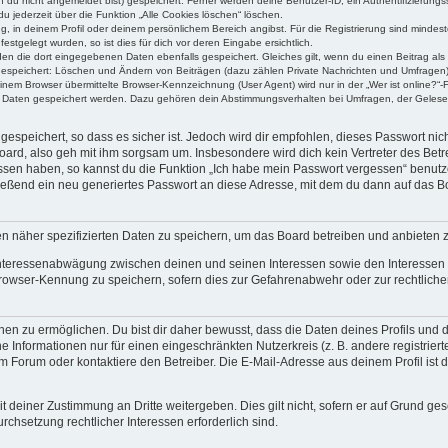
n du nicht angemeldet bist) gespeichert. Ferner werden deine Benutzer-ID, ein Authentifizierung
u jederzeit über die Funktion „Alle Cookies löschen“ löschen.
ng, in deinem Profil oder deinem persönlichem Bereich angibst. Für die Registrierung sind mind
stgelegt wurden, so ist dies für dich vor deren Eingabe ersichtlich.
rden die dort eingegebenen Daten ebenfalls gespeichert. Gleiches gilt, wenn du einen Beitrag als
 gespeichert: Löschen und Ändern von Beiträgen (dazu zählen Private Nachrichten und Umfragen)
em Browser übermittelte Browser-Kennzeichnung (User Agent) wird nur in der „Wer ist online?“-F
re Daten gespeichert werden. Dazu gehören dein Abstimmungsverhalten bei Umfragen, der Gelesen
espeichert, so dass es sicher ist. Jedoch wird dir empfohlen, dieses Passwort ni
ard, also geh mit ihm sorgsam um. Insbesondere wird dich kein Vertreter des Betre
essen haben, so kannst du die Funktion „Ich habe mein Passwort vergessen“ benut
ßend ein neu generiertes Passwort an diese Adresse, mit dem du dann auf das Bo
en näher spezifizierten Daten zu speichern, um das Board betreiben und anbieten 
 Interessenabwägung zwischen deinen und seinen Interessen sowie den Interessen D
rowser-Kennung zu speichern, sofern dies zur Gefahrenabwehr oder zur rechtlichen
 zu ermöglichen. Du bist dir daher bewusst, dass die Daten deines Profils und die 
e Informationen nur für einen eingeschränkten Nutzerkreis (z. B. andere registriert
Forum oder kontaktiere den Betreiber. Die E-Mail-Adresse aus deinem Profil ist d
 deiner Zustimmung an Dritte weitergeben. Dies gilt nicht, sofern er auf Grund ge
urchsetzung rechtlicher Interessen erforderlich sind.