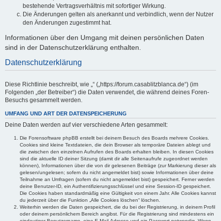
bestehende Vertragsverhältnis mit sofortiger Wirkung.
Die Änderungen gelten als anerkannt und verbindlich, wenn der Nutzer
den Änderungen zugestimmt hat.
Informationen über den Umgang mit deinen persönlichen Daten
sind in der Datenschutzerklärung enthalten.
Datenschutzerklärung
Diese Richtlinie beschreibt, wie „“ („https://forum.casablitzblanca.de“) (im
Folgenden „der Betreiber“) die Daten verwendet, die während deines Foren-
Besuchs gesammelt werden.
UMFANG UND ART DER DATENSPEICHERUNG
Deine Daten werden auf vier verschiedene Arten gesammelt:
Die Forensoftware phpBB erstellt bei deinem Besuch des Boards mehrere Cookies.
Cookies sind kleine Textdateien, die dein Browser als temporäre Dateien ablegt und
die zwischen den einzelnen Aufrufen des Boards erhalten bleiben. In diesen Cookies
sind die aktuelle ID deiner Sitzung (damit dir alle Seitenaufrufe zugeordnet werden
können), Informationen über die von dir gelesenen Beiträge (zur Markierung dieser als
gelesen/ungelesen; sofern du nicht angemeldet bist) sowie Informationen über deine
Teilnahme an Umfragen (sofern du nicht angemeldet bist) gespeichert. Ferner werden
deine Benutzer-ID, ein Authentifizierungsschlüssel und eine Session-ID gespeichert.
Die Cookies haben standardmäßig eine Gültigkeit von einem Jahr. Alle Cookies kannst
du jederzeit über die Funktion „Alle Cookies löschen“ löschen.
Weiterhin werden die Daten gespeichert, die du bei der Registrierung, in deinem Profil
oder deinem persönlichem Bereich angibst. Für die Registrierung sind mindestens ein
eindeutiger Benutzername, eine E-Mail-Adresse und ein Passwort notwendig. Wenn