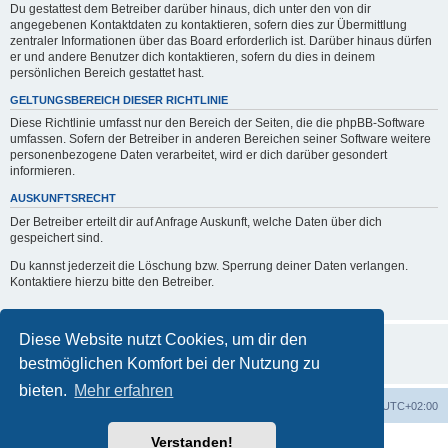
Du gestattest dem Betreiber darüber hinaus, dich unter den von dir
angegebenen Kontaktdaten zu kontaktieren, sofern dies zur Übermittlung
zentraler Informationen über das Board erforderlich ist. Darüber hinaus dürfen
er und andere Benutzer dich kontaktieren, sofern du dies in deinem
persönlichen Bereich gestattet hast.
GELTUNGSBEREICH DIESER RICHTLINIE
Diese Richtlinie umfasst nur den Bereich der Seiten, die die phpBB-Software
umfassen. Sofern der Betreiber in anderen Bereichen seiner Software weitere
personenbezogene Daten verarbeitet, wird er dich darüber gesondert
informieren.
AUSKUNFTSRECHT
Der Betreiber erteilt dir auf Anfrage Auskunft, welche Daten über dich
gespeichert sind.
Du kannst jederzeit die Löschung bzw. Sperrung deiner Daten verlangen.
Kontaktiere hierzu bitte den Betreiber.
Diese Website nutzt Cookies, um dir den
bestmöglichen Komfort bei der Nutzung zu
bieten.
Mehr erfahren
Foren-Übersicht
Alle Zeiten sind
UTC+02:00
Verstanden!
Powered by
phpBB
® Forum Software © phpBB Limited