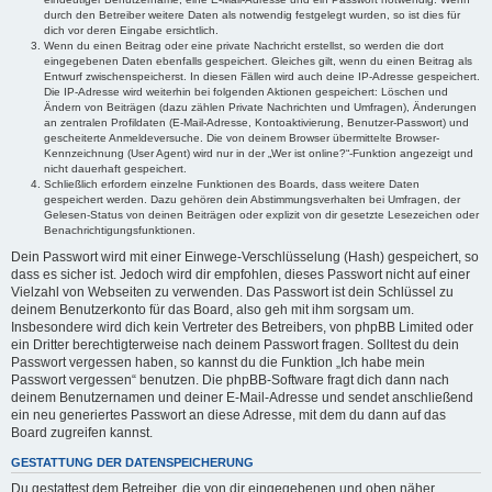
durch den Betreiber weitere Daten als notwendig festgelegt wurden, so ist dies für
dich vor deren Eingabe ersichtlich.
Wenn du einen Beitrag oder eine private Nachricht erstellst, so werden die dort
eingegebenen Daten ebenfalls gespeichert. Gleiches gilt, wenn du einen Beitrag als
Entwurf zwischenspeicherst. In diesen Fällen wird auch deine IP-Adresse gespeichert.
Die IP-Adresse wird weiterhin bei folgenden Aktionen gespeichert: Löschen und
Ändern von Beiträgen (dazu zählen Private Nachrichten und Umfragen), Änderungen
an zentralen Profildaten (E-Mail-Adresse, Kontoaktivierung, Benutzer-Passwort) und
gescheiterte Anmeldeversuche. Die von deinem Browser übermittelte Browser-
Kennzeichnung (User Agent) wird nur in der „Wer ist online?“-Funktion angezeigt und
nicht dauerhaft gespeichert.
Schließlich erfordern einzelne Funktionen des Boards, dass weitere Daten
gespeichert werden. Dazu gehören dein Abstimmungsverhalten bei Umfragen, der
Gelesen-Status von deinen Beiträgen oder explizit von dir gesetzte Lesezeichen oder
Benachrichtigungsfunktionen.
Dein Passwort wird mit einer Einwege-Verschlüsselung (Hash) gespeichert, so
dass es sicher ist. Jedoch wird dir empfohlen, dieses Passwort nicht auf einer
Vielzahl von Webseiten zu verwenden. Das Passwort ist dein Schlüssel zu
deinem Benutzerkonto für das Board, also geh mit ihm sorgsam um.
Insbesondere wird dich kein Vertreter des Betreibers, von phpBB Limited oder
ein Dritter berechtigterweise nach deinem Passwort fragen. Solltest du dein
Passwort vergessen haben, so kannst du die Funktion „Ich habe mein
Passwort vergessen“ benutzen. Die phpBB-Software fragt dich dann nach
deinem Benutzernamen und deiner E-Mail-Adresse und sendet anschließend
ein neu generiertes Passwort an diese Adresse, mit dem du dann auf das
Board zugreifen kannst.
GESTATTUNG DER DATENSPEICHERUNG
Du gestattest dem Betreiber, die von dir eingegebenen und oben näher