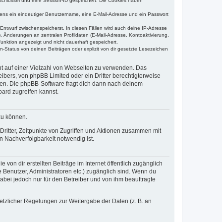
sschlüssel und eine Session-ID gespeichert. Die Cookies haben
estens ein eindeutiger Benutzername, eine E-Mail-Adresse und ein Passwort
 Entwurf zwischenspeicherst. In diesen Fällen wird auch deine IP-Adresse
, Änderungen an zentralen Profildaten (E-Mail-Adresse, Kontoaktivierung,
unktion angezeigt und nicht dauerhaft gespeichert.
-Status von deinen Beiträgen oder explizit von dir gesetzte Lesezeichen
cht auf einer Vielzahl von Webseiten zu verwenden. Das
ibers, von phpBB Limited oder ein Dritter berechtigterweise
zen. Die phpBB-Software fragt dich dann nach deinem
ard zugreifen kannst.
zu können.
ritter, Zeitpunkte von Zugriffen und Aktionen zusammen mit
 Nachverfolgbarkeit notwendig ist.
von dir erstellten Beiträge im Internet öffentlich zugänglich
e Benutzer, Administratoren etc.) zugänglich sind. Wenn du
abei jedoch nur für den Betreiber und von ihm beauftragte
setzlicher Regelungen zur Weitergabe der Daten (z. B. an