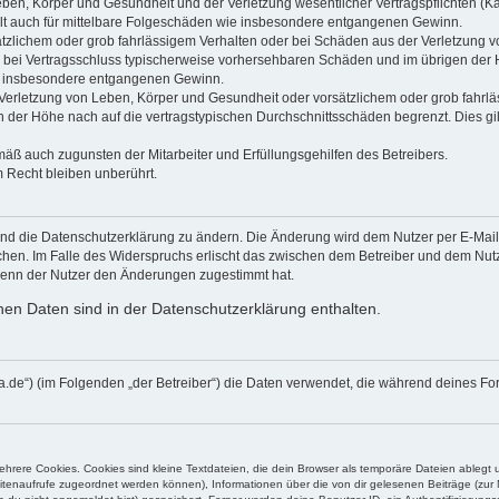
ben, Körper und Gesundheit und der Verletzung wesentlicher Vertragspflichten (Kard
gilt auch für mittelbare Folgeschäden wie insbesondere entgangenen Gewinn.
ätzlichem oder grob fahrlässigem Verhalten oder bei Schäden aus der Verletzung 
 die bei Vertragsschluss typischerweise vorhersehbaren Schäden und im übrigen de
wie insbesondere entgangenen Gewinn.
erletzung von Leben, Körper und Gesundheit oder vorsätzlichem oder grob fahrläs
der Höhe nach auf die vertragstypischen Durchschnittsschäden begrenzt. Dies gi
mäß auch zugunsten der Mitarbeiter und Erfüllungsgehilfen des Betreibers.
 Recht bleiben unberührt.
und die Datenschutzerklärung zu ändern. Die Änderung wird dem Nutzer per E-Mail m
chen. Im Falle des Widerspruchs erlischt das zwischen dem Betreiber und dem Nutze
wenn der Nutzer den Änderungen zugestimmt hat.
en Daten sind in der Datenschutzerklärung enthalten.
blanca.de“) (im Folgenden „der Betreiber“) die Daten verwendet, die während deines
rere Cookies. Cookies sind kleine Textdateien, die dein Browser als temporäre Dateien ablegt 
 Seitenaufrufe zugeordnet werden können), Informationen über die von dir gelesenen Beiträge (zu