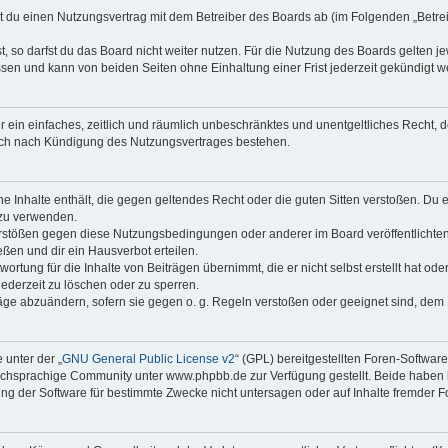
eßt du einen Nutzungsvertrag mit dem Betreiber des Boards ab (im Folgenden „Betr
 so darfst du das Board nicht weiter nutzen. Für die Nutzung des Boards gelten jew
sen und kann von beiden Seiten ohne Einhaltung einer Frist jederzeit gekündigt w
ber ein einfaches, zeitlich und räumlich unbeschränktes und unentgeltliches Recht
auch nach Kündigung des Nutzungsvertrages bestehen.
ine Inhalte enthält, die gegen geltendes Recht oder die guten Sitten verstoßen. Du 
 zu verwenden.
erstößen gegen diese Nutzungsbedingungen oder anderer im Board veröffentlichte
ßen und dir ein Hausverbot erteilen.
ortung für die Inhalte von Beiträgen übernimmt, die er nicht selbst erstellt hat od
jederzeit zu löschen oder zu sperren.
räge abzuändern, sofern sie gegen o. g. Regeln verstoßen oder geeignet sind, dem
 unter der „
GNU General Public License v2
“ (GPL) bereitgestellten Foren-Softwa
chsprachige Community unter www.phpbb.de zur Verfügung gestellt. Beide haben ke
g der Software für bestimmte Zwecke nicht untersagen oder auf Inhalte fremder F