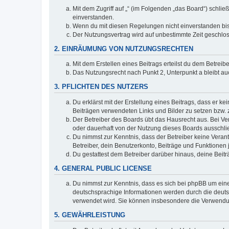
Mit dem Zugriff auf „“ (im Folgenden „das Board“) schli
einverstanden.
Wenn du mit diesen Regelungen nicht einverstanden bist,
Der Nutzungsvertrag wird auf unbestimmte Zeit geschlos
2. EINRÄUMUNG VON NUTZUNGSRECHTEN
Mit dem Erstellen eines Beitrags erteilst du dem Betrei
Das Nutzungsrecht nach Punkt 2, Unterpunkt a bleibt 
3. PFLICHTEN DES NUTZERS
Du erklärst mit der Erstellung eines Beitrags, dass er ke
Beiträgen verwendeten Links und Bilder zu setzen bzw.
Der Betreiber des Boards übt das Hausrecht aus. Bei V
oder dauerhaft von der Nutzung dieses Boards ausschlie
Du nimmst zur Kenntnis, dass der Betreiber keine Verantw
Betreiber, dein Benutzerkonto, Beiträge und Funktionen 
Du gestattest dem Betreiber darüber hinaus, deine Beit
4. GENERAL PUBLIC LICENSE
Du nimmst zur Kenntnis, dass es sich bei phpBB um eine
deutschsprachige Informationen werden durch die deuts
verwendet wird. Sie können insbesondere die Verwendun
5. GEWÄHRLEISTUNG